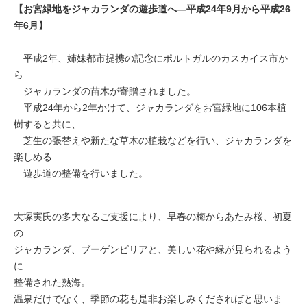
【お宮緑地をジャカランダの遊歩道へ―平成24年9月から平成26
年6月】
平成2年、姉妹都市提携の記念にポルトガルのカスカイス市か
ら
ジャカランダの苗木が寄贈されました。
平成24年から2年かけて、ジャカランダをお宮緑地に106本植
樹すると共に、
芝生の張替えや新たな草木の植栽などを行い、ジャカランダを
楽しめる
遊歩道の整備を行いました。
大塚実氏の多大なるご支援により、早春の梅からあたみ桜、初夏
の
ジャカランダ、ブーゲンビリアと、美しい花や緑が見られるよう
に
整備された熱海。
温泉だけでなく、季節の花も是非お楽しみくださればと思いま