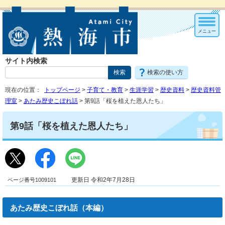
メニュー
サイト内検索
検索の使い方
現在の位置：
トップページ
>
子育て・教育
>
生涯学習
>
歴史資料
>
歴史資料管
理室
>
あたみ歴史こぼれ話
> 第9話「桜を植えた恩人たち」
第9話「桜を植えた恩人たち」
ページ番号1009101
更新日 令和2年7月28日
あたみ歴史こぼれ話（本編）