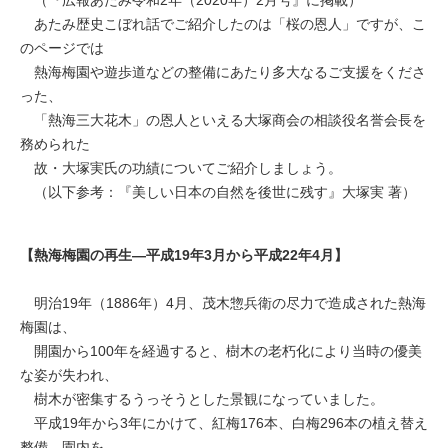
（『広報あたみ令和2年（2020年）2月号』に掲載）
あたみ歴史こぼれ話でご紹介したのは「桜の恩人」ですが、こ
のページでは
熱海梅園や遊歩道などの整備にあたり多大なるご支援をくださ
った、
「熱海三大花木」の恩人といえる大塚商会の相談役名誉会長を
務められた
故・大塚実氏の功績についてご紹介しましょう。
（以下参考：『美しい日本の自然を後世に残す』大塚実 著）
【熱海梅園の再生―平成19年3月から平成22年4月】
明治19年（1886年）4月、茂木惣兵衛の尽力で造成された熱海
梅園は、
開園から100年を経過すると、樹木の老朽化により当時の優美
な姿が失われ、
樹木が密集するうっそうとした景観になっていました。
平成19年から3年にかけて、紅梅176本、白梅296本の植え替え
整備、園内を