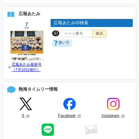
広報あたみ
広報あたみID検索
ID
使い方
広報あたみ最新号
（7月10日発行）
熱海タイムリー情報
X
Facebook
Instagram