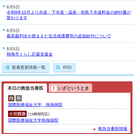
8月5日
令和8年10月より水道・下水道・温泉・初島下水道料金の納付書が
変わります
8月5日
最高裁判決を踏まえた生活保護費等の追加給付について
8月5日
熱海市くらし応援支援金
新着更新情報一覧
RSS
本日の救急当番医
いざというとき
国際医療福祉大学 熱海病院
国際医療福祉大学熱海病院
救急当番医情報