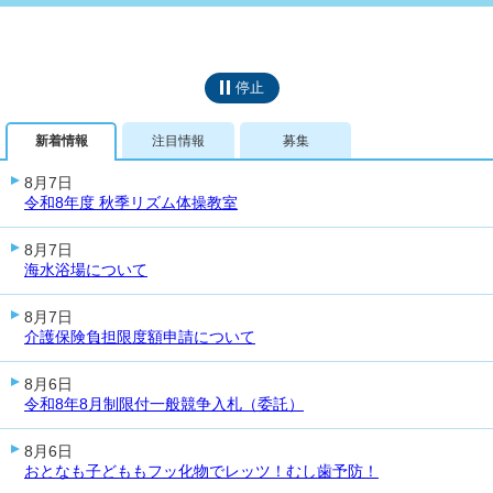
停止
新着情報
注目情報
募集
8月7日
令和8年度 秋季リズム体操教室
8月7日
海水浴場について
8月7日
介護保険負担限度額申請について
8月6日
令和8年8月制限付一般競争入札（委託）
8月6日
おとなも子どももフッ化物でレッツ！むし歯予防！