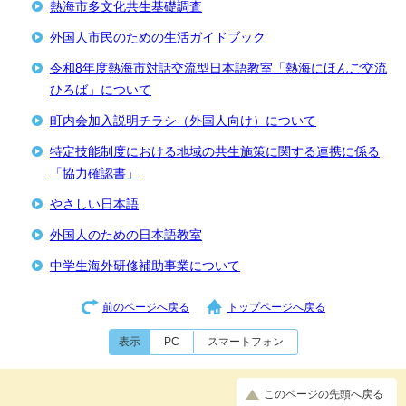
熱海市多文化共生基礎調査
外国人市民のための生活ガイドブック
令和8年度熱海市対話交流型日本語教室「熱海にほんご交流
ひろば」について
町内会加入説明チラシ（外国人向け）について
特定技能制度における地域の共生施策に関する連携に係る
「協力確認書」
やさしい日本語
外国人のための日本語教室
中学生海外研修補助事業について
前のページへ戻る
トップページへ戻る
表示
PC
スマートフォン
このページの先頭へ戻る