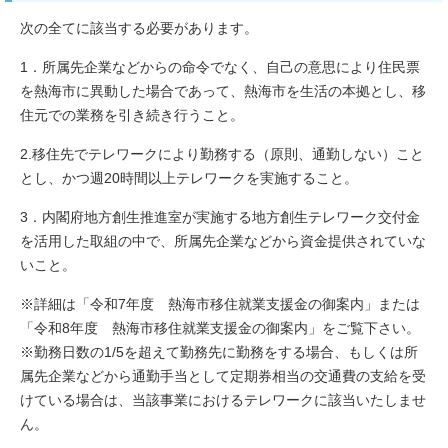
次の全てに該当する必要があります。
1．所属先企業などからの命令でなく、自己の意思により住民票
を熱海市に異動した場合であって、熱海市を生活の本拠とし、移
住元での業務を引き続き行うこと。
2.移住先でテレワークにより勤務する（原則、通勤しない）こと
とし、かつ週20時間以上テレワークを実施すること。
3．内閣府地方創生推進室が実施する地方創生テレワーク交付金
を活用した取組の中で、所属先企業などから資金提供されていな
いこと。
※詳細は「令和7年度 熱海市移住就業支援金の御案内」または
「令和8年度 熱海市移住就業支援金の御案内」をご覧下さい。
※勤務日数の1/5を超えて勤務先に勤務をする場合、もしくは所
属先企業などから通勤手当として定期券相当の交通費の支給を受
けている場合は、当該事業におけるテレワークに該当いたしませ
ん。