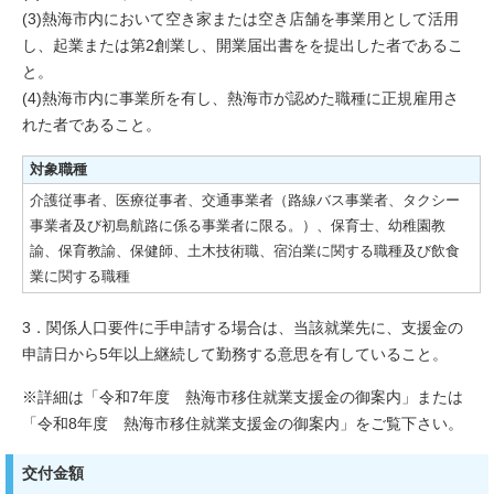
(3)熱海市内において空き家または空き店舗を事業用として活用
し、起業または第2創業し、開業届出書をを提出した者であるこ
と。
(4)熱海市内に事業所を有し、熱海市が認めた職種に正規雇用さ
れた者であること。
対象職種
介護従事者、医療従事者、交通事業者（路線バス事業者、タクシー
事業者及び初島航路に係る事業者に限る。）、保育士、幼稚園教
諭、保育教諭、保健師、土木技術職、宿泊業に関する職種及び飲食
業に関する職種
3．関係人口要件に手申請する場合は、当該就業先に、支援金の
申請日から5年以上継続して勤務する意思を有していること。
※詳細は「令和7年度 熱海市移住就業支援金の御案内」または
「令和8年度 熱海市移住就業支援金の御案内」をご覧下さい。
交付金額