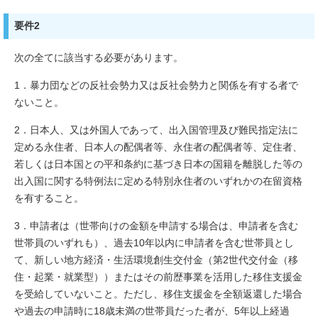
要件2
次の全てに該当する必要があります。
1．暴力団などの反社会勢力又は反社会勢力と関係を有する者で
ないこと。
2．日本人、又は外国人であって、出入国管理及び難民指定法に
定める永住者、日本人の配偶者等、永住者の配偶者等、定住者、
若しくは日本国との平和条約に基づき日本の国籍を離脱した等の
出入国に関する特例法に定める特別永住者のいずれかの在留資格
を有すること。
3．申請者は（世帯向けの金額を申請する場合は、申請者を含む
世帯員のいずれも）、過去10年以内に申請者を含む世帯員とし
て、新しい地方経済・生活環境創生交付金（第2世代交付金（移
住・起業・就業型））またはその前歴事業を活用した移住支援金
を受給していないこと。ただし、移住支援金を全額返還した場合
や過去の申請時に18歳未満の世帯員だった者が、5年以上経過