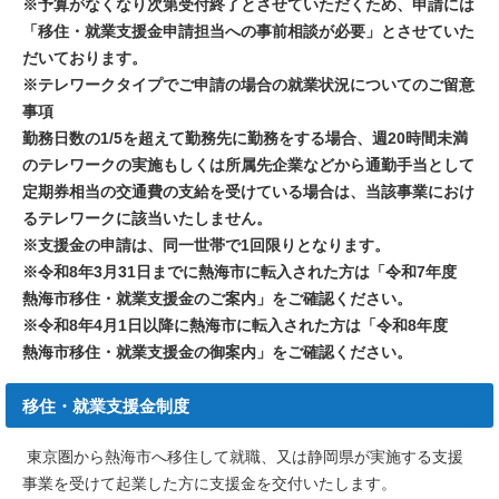
※予算がなくなり次第受付終了とさせていただくため、申請には
「移住・就業支援金申請担当への事前相談が必要」とさせていた
だいております。
※テレワークタイプでご申請の場合の就業状況についてのご留意
事項
勤務日数の1/5を超えて勤務先に勤務をする場合、週20時間未満
のテレワークの実施もしくは所属先企業などから通勤手当として
定期券相当の交通費の支給を受けている場合は、当該事業におけ
るテレワークに該当いたしません。
※支援金の申請は、同一世帯で1回限りとなります。
※令和8年3月31日までに熱海市に転入された方は「令和7年度
熱海市移住・就業支援金のご案内」をご確認ください。
※令和8年4月1日以降に熱海市に転入された方は「令和8年度
熱海市移住・就業支援金の御案内」をご確認ください。
移住・就業支援金制度
東京圏から熱海市へ移住して就職、又は静岡県が実施する支援
事業を受けて起業した方に支援金を交付いたします。