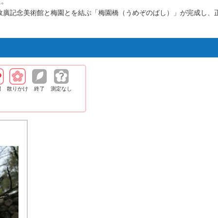
た。
政廣記念美術館と梅園とを結ぶ「梅園橋（うめぞのばし）」が完成し、
開
散りかけ
終了
測定なし