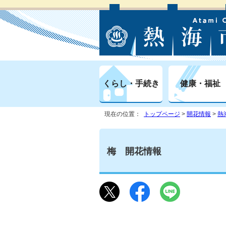
くらし・手続き
健康・福祉
現在の位置：
トップページ
>
開花情報
>
熱
梅 開花情報