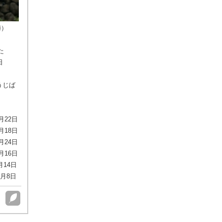
梅）
た
日
うじば
月22日
月18日
月24日
月16日
14日
月8日
点