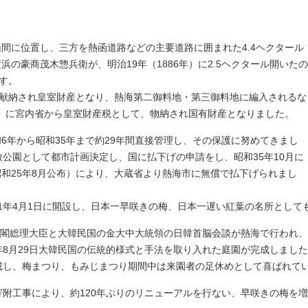
に位置し、三方を熱函道路などの主要道路に囲まれた4.4ヘクタール
の豪商茂木惣兵衛が、明治19年（1886年）に2.5ヘクタール開いたの
す。
に献納され皇室財産となり、熱海第二御料地・第三御料地に編入されるな
7年）に宮内省から皇室財産税として、物納され国有財産となりました。
年から昭和35年まで約29年間直接管理し、その保護に努めてきまし
致公園として都市計画決定し、国に払下げの申請をし、昭和35年10月に
和25年8月公布）により、大蔵省より熱海市に無償で払下げられまし
年4月1日に開設し、日本一早咲きの梅、日本一遅い紅葉の名所として
内閣総理大臣と大韓民国の金大中大統領の日韓首脳会談が熱海で行われ
年8月29日大韓民国の伝統的様式と手法を取り入れた庭園が完成しまし
成し、梅まつり、もみじまつり期間中は来園者の足休めとして喜ばれて
附工事により、約120年ぶりのリニューアルを行ない、早咲きの梅を