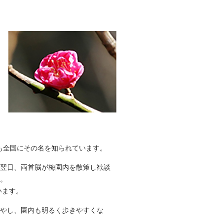
も全国にその名を知られています。
、翌日、両首脳が梅園内を散策し歓談
た。
います。
増やし、園内も明るく歩きやすくな