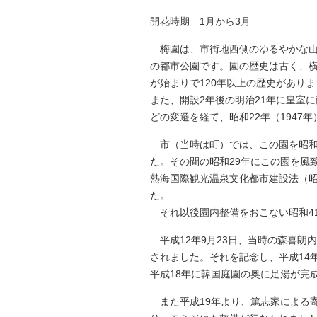
開花時期 1月から3月
梅園は、市街地西側のゆるやかな山間
の都市公園です。園の歴史は古く、横浜
が始まりで120年以上の歴史がありま
また、開設2年後の明治21年に皇室
どの変遷を経て、昭和22年（194
市（当時は町）では、この園を昭和6
た。その間の昭和29年にこの園を風
熱海国際観光温泉文化都市建設法（昭
た。
それ以後園内整備をおこない昭和41
平成12年9月23日、当時の森喜朗
されました。それを記念し、平成14
平成18年に韓国庭園の奥に足湯が完
また平成19年より、篤志家による寄