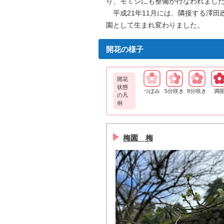
り、モミジにも整備が行なわれまし
平成21年11月には、隣接する澤田
園として生まれ変わりました。
開花の様子
開花
状態
つぼみ
5分咲き
8分咲き
満
の凡
例
梅園 梅