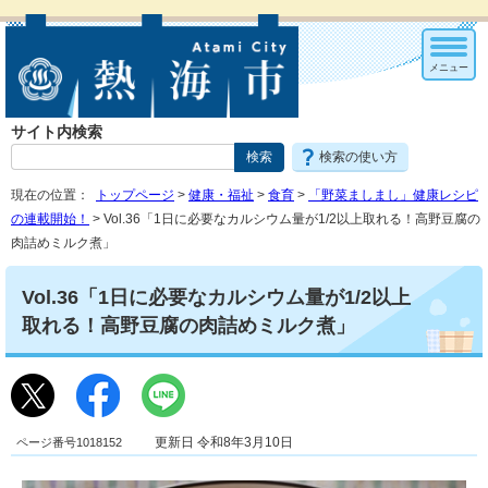
メニュー
サイト内検索
検索の使い方
現在の位置：
トップページ
>
健康・福祉
>
食育
>
「野菜ましまし」健康レシピ
の連載開始！
> Vol.36「1日に必要なカルシウム量が1/2以上取れる！高野豆腐の
肉詰めミルク煮」
Vol.36「1日に必要なカルシウム量が1/2以上
取れる！高野豆腐の肉詰めミルク煮」
ページ番号1018152
更新日 令和8年3月10日