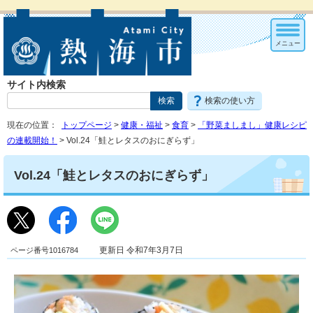
メニュー
サイト内検索
検索の使い方
現在の位置：
トップページ
>
健康・福祉
>
食育
>
「野菜ましまし」健康レシピ
の連載開始！
> Vol.24「鮭とレタスのおにぎらず」
Vol.24「鮭とレタスのおにぎらず」
ページ番号1016784
更新日 令和7年3月7日