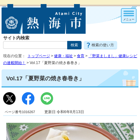
メニュー
サイト内検索
検索の使い方
現在の位置：
トップページ
>
健康・福祉
>
食育
>
「野菜ましまし」健康レシピ
の連載開始！
> Vol.17「夏野菜の焼き春巻き」
Vol.17「夏野菜の焼き春巻き」
ページ番号1016267
更新日 令和6年8月13日