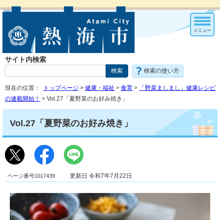
メニュー
サイト内検索
検索の使い方
現在の位置：
トップページ
>
健康・福祉
>
食育
>
「野菜ましまし」健康レシピ
の連載開始！
> Vol.27「夏野菜のお好み焼き」
Vol.27「夏野菜のお好み焼き」
ページ番号1017439
更新日 令和7年7月22日