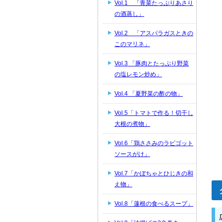
Vol.1 「青菜たっぷりあさり
の酒蒸し」
Vol.2 「アスパラガスときの
このマリネ」
Vol.3 「豚肉とたっぷり野菜
の塩レモン炒め」
Vol.4 「夏野菜の酢の物」
Vol.5「トマトで作る！切干し
大根の煮物」
Vol.6「鶏ささみのラビゴット
ソースがけ」
Vol.7「かぼちゃとひじきの和
え物」
Vol.8「蓮根の食べるスープ」