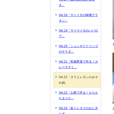
き」
Vol.18「サトイモの味噌グラ
タン」
Vol.19「サツマイモのババロ
ア」
Vol.20「シュンギクとリンゴ
のサラダ」
Vol.21「乾燥野菜で作る！カ
レーチヂミ」
Vol.22「タラとレモンのみぞ
れ鍋」
Vol.23「お餅で作る！もちも
ちタコス」
Vol.24「鮭とレタスのおにぎ
らず」