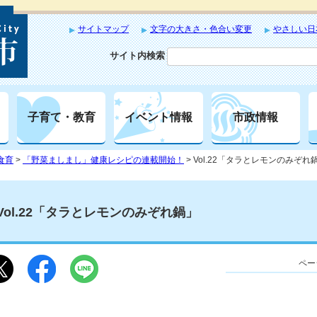
サイトマップ
文字の大きさ・色合い変更
やさしい日
サイト内検索
子育て・教育
イベント情報
市政情報
食育
>
「野菜ましまし」健康レシピの連載開始！
> Vol.22「タラとレモンのみぞれ
Vol.22「タラとレモンのみぞれ鍋」
ペー