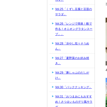
Vol.25「くずし豆腐と豆苗の
サラダ」
Vol.26「レンジで簡単！麩で
作る！オニオングラタンスー
プ」」
Vol.28「冷やし坦々そうめ
ん」
Vol.27「夏野菜のお好み焼
き」
Vol.29「豚しゃぶのだしが
け」
Vol.30「パッククッキング」
Vol.31「おつまみにもおすす
め！さつまいものデリ風サラ