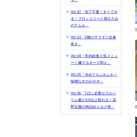
ダ」
Vol.32「包丁不要！すぐでき
る！ブロッコリーと鶏ささみ
のナムル」
Vol.33「2種のサラダ☆生春
巻き」
Vol.34「市内給食人気メニュ
ー！磯マヨネーズ和え」
Vol.35「冷めてもふわふわ！
味噌なすのおやき」
Vol.36「1日に必要なカルシ
ウム量が1/2以上取れる！高
野豆腐の肉詰めミルク煮」