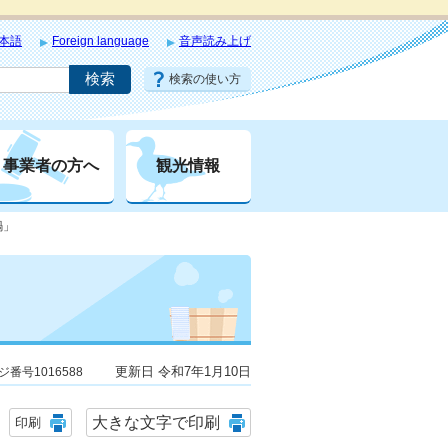
本語
Foreign language
音声読み上げ
検索の使い方
事業者の方へ
観光情報
鍋」
更新日 令和7年1月10日
ジ番号1016588
大きな文字で印刷
印刷