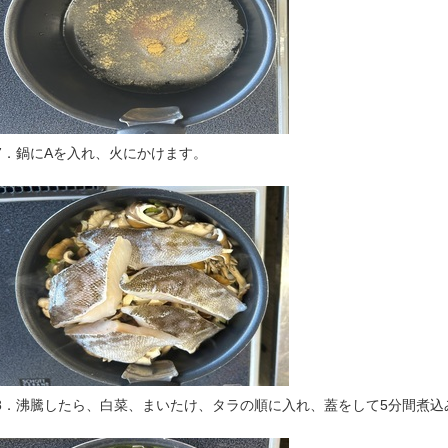
7．鍋にAを入れ、火にかけます。
8．沸騰したら、白菜、まいたけ、タラの順に入れ、蓋をして5分間煮込