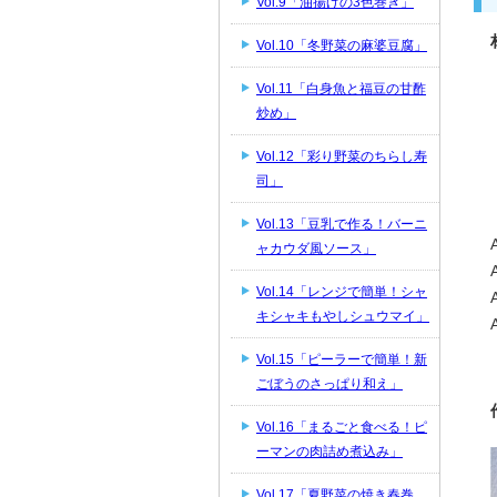
Vol.9「油揚げの3色巻き」
Vol.10「冬野菜の麻婆豆腐」
Vol.11「白身魚と福豆の甘酢
炒め」
Vol.12「彩り野菜のちらし寿
司」
Vol.13「豆乳で作る！バーニ
ャカウダ風ソース」
Vol.14「レンジで簡単！シャ
キシャキもやしシュウマイ」
Vol.15「ピーラーで簡単！新
ごぼうのさっぱり和え」
Vol.16「まるごと食べる！ピ
ーマンの肉詰め煮込み」
Vol.17「夏野菜の焼き春巻