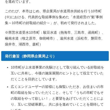
を進めています。
このたび、本市はじめ、県企業局が水道用水供給を行う10市町
(※)における、代表的な取組事例を集めた「水道経営の”魁”事例
集～10市町の好取組の紹介～」が、初めて発行されました。
※県営水道受水10市町：駿豆水道（熱海市、三島市、函南町）、
榛南水道（牧之原市、御前崎市）、遠州水道（浜松市、磐田市、
袋井市、湖西市、森町）
発行趣旨（静岡県企業局より）
10市町が上水道事業の先駆けとして取り組んでいる好取組を
互いに共有し、今後の施策展開のヒントとして役立てていた
だくことを目的としています。
広くエンドユーザーの皆様にも御覧いただき、お住まいの市
町の取組を知っていただくこと、そして「うちの市町でもそ
の取組をやって欲しい！」と要望をあげていただくことによ
り、互いに切磋琢磨し、共に歩を進めていくことを期待して