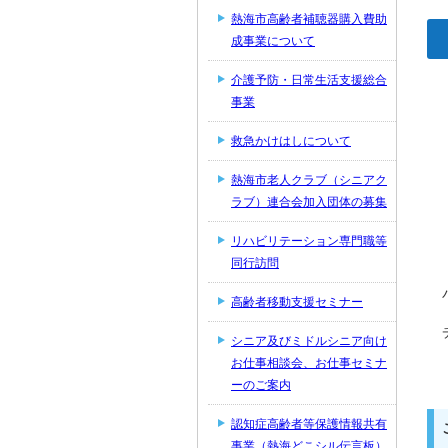
熱海市高齢者補聴器購入費助
成事業について
介護予防・日常生活支援総合
事業
救急かけはしについて
熱海市老人クラブ（シニアク
ラブ）連合会加入団体の募集
リハビリテーション専門職等
同行訪問
高齢者移動支援セミナー
シニア及びミドルシニア向け
お仕事相談会、お仕事セミナ
ーのご案内
認知症高齢者等保護情報共有
事業（熱海どこシル伝言板）