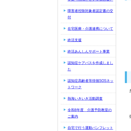
障害者控除対象者認定書の交
付
在宅医療・介護連携について
終活支援
終活あんしんサポート事業
認知症ケアパスを作成しまし
た
認知症高齢者等徘徊SOSネッ
トワーク
熱海いきいき活動調査
令和8年度 介護予防教室の
ご案内
自宅で行う運動パンフレット