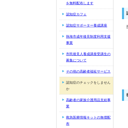
を無料配布します
認知症カフェ
認知症サポーター養成講座
熱海市成年後見制度利用支援
事業
市民後見人養成講座受講生の
募集について
その他の高齢者福祉サービス
認知症のチェックをしません
か
高齢者の家族介護用品支給事
業
救急医療情報キットの無償配
布