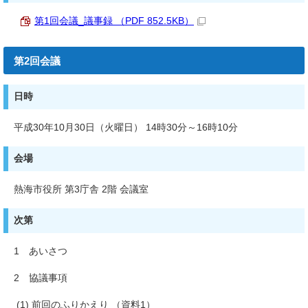
第1回会議_議事録 （PDF 852.5KB）
第2回会議
日時
平成30年10月30日（火曜日） 14時30分～16時10分
会場
熱海市役所 第3庁舎 2階 会議室
次第
1 あいさつ
2 協議事項
(1) 前回のふりかえり （資料1）