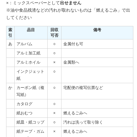
×：ミックスペーパーとして
出せません
※油や食品残渣などの汚れが取れないものは「燃えるごみ」で出
してください
索
品目
回収
備考
引
可否
あ
アルバム
○
金属付も可
アルミ加工紙
○
アルミホイル
×
金属類へ
インクジェット
○
紙
か
カーボン紙（複
○
宅配便の複写伝票など
写紙）
カタログ
○
紙おむつ
×
燃えるごみへ
紙皿・紙コップ
○
汚れは洗って取り除く
紙テープ・ガム
×
燃えるごみへ