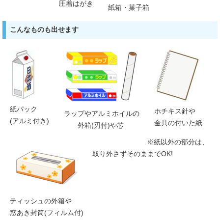
圧着はがき
紙箱・菓子箱
こんなものも出せます
紙パック
ホチキス針や
ラップやアルミホイルの
(アルミ付き)
金具の付いた紙
外箱(刃付)や芯
※紙以外の部分は、
取り外さずそのままでOK!
ティッシュの外箱や
窓あき封筒(フィルム付)