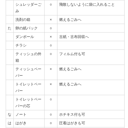
シュレッダーご
○
飛散しないように袋に入れること
み
洗剤の箱
×
燃えるごみへ
た
卵の紙パック
○
ダンボール
×
古紙・古布回収へ
チラシ
○
ティッシュの外
○
フィルム付も可
箱
ティッシュペー
×
燃えるごみへ
パー
トイレットペー
×
燃えるごみへ
パー
トイレットペー
○
パーの芯
な
ノート
○
ホチキス付も可
は
はがき
○
圧着はがきも可