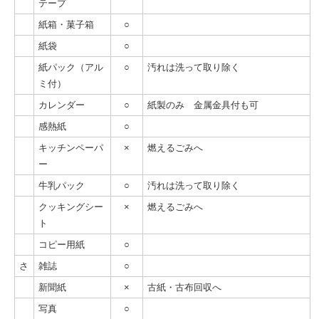
テープ
紙箱・菓子箱
○
紙袋
○
紙パック（アル
○
汚れは洗って取り除く
ミ付）
カレンダー
○
紙製のみ 金属金具付も可
感熱紙
○
キッチンペーパ
×
燃えるごみへ
ー
牛乳パック
○
汚れは洗って取り除く
クッキングシー
×
燃えるごみへ
ト
コピー用紙
○
さ
雑誌
○
新聞紙
×
古紙・古布回収へ
写真
○