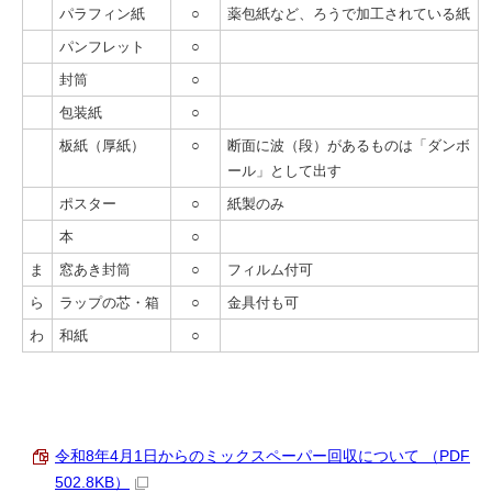
パラフィン紙
○
薬包紙など、ろうで加工されている紙
パンフレット
○
封筒
○
包装紙
○
板紙（厚紙）
○
断面に波（段）があるものは「ダンボ
ール」として出す
ポスター
○
紙製のみ
本
○
ま
窓あき封筒
○
フィルム付可
ら
ラップの芯・箱
○
金具付も可
わ
和紙
○
令和8年4月1日からのミックスペーパー回収について （PDF
502.8KB）