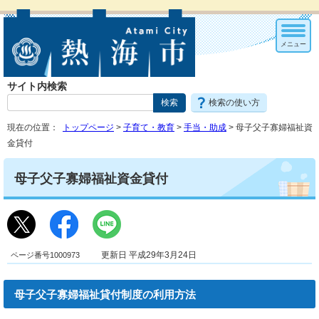
メニュー
サイト内検索
検索の使い方
現在の位置：
トップページ
>
子育て・教育
>
手当・助成
> 母子父子寡婦福祉資
金貸付
母子父子寡婦福祉資金貸付
ページ番号1000973
更新日 平成29年3月24日
母子父子寡婦福祉貸付制度の利用方法