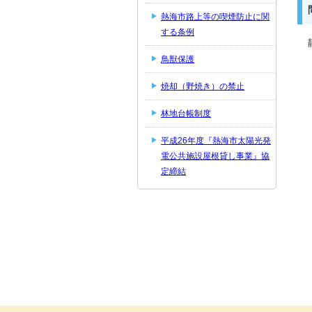
熱海市路上等の喫煙防止に関
する条例
鳥獣保護
焼却（野焼き）の禁止
林地台帳制度
平成26年度『熱海市太陽光発
電公共施設屋根貸し事業』協
定締結