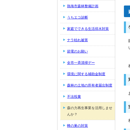
熱海市森林整備計画
うちエコ診断
家庭でできる生活排水対策
ナラ枯れ被害
節電のお願い
全市一斉清掃デー
環境に関する補助金制度
森林の土地の所有者届出制度
不法投棄
森の力再生事業を活用しませ
んか？
蜂の巣の対策