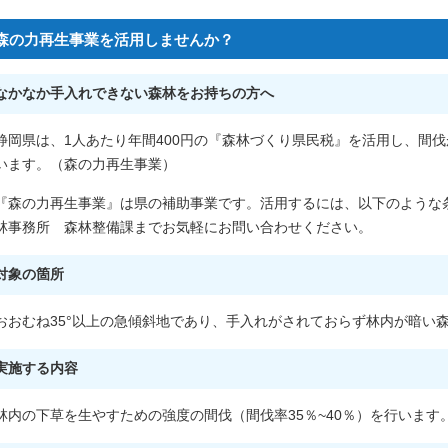
森の力再生事業を活用しませんか？
なかなか手入れできない森林をお持ちの方へ
静岡県は、1人あたり年間400円の『森林づくり県民税』を活用し、間
います。（森の力再生事業）
『森の力再生事業』は県の補助事業です。活用するには、以下のような
林事務所 森林整備課までお気軽にお問い合わせください。
対象の箇所
おおむね35°以上の急傾斜地であり、手入れがされておらず林内が暗い
実施する内容
林内の下草を生やすための強度の間伐（間伐率35％~40％）を行います