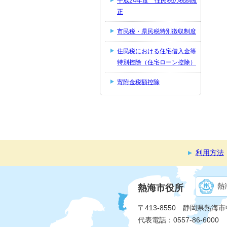
平成24年度 住民税の税制改
正
市民税・県民税特別徴収制度
住民税における住宅借入金等
特別控除（住宅ローン控除）
寄附金税額控除
利用方法
熱
熱海市役所
〒413-8550 静岡県熱海
代表電話：0557-86-6000