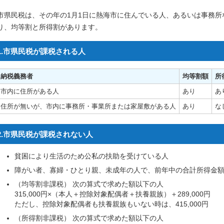
市県民税は、その年の1月1日に熱海市に住んでいる人、あるいは事務所
り、均等割と所得割があります。
1.市県民税が課税される人
納税義務者
均等割額
所
市内に住所がある人
あり
あ
住所が無いが、市内に事務所・事業所または家屋敷がある人
あり
な
2.市県民税が課税されない人
貧困により生活のため公私の扶助を受けている人
障がい者、寡婦・ひとり親、未成年の人で、前年中の合計所得金額
（均等割非課税） 次の算式で求めた額以下の人
315,000円×（本人＋控除対象配偶者＋扶養親族）＋289,000円
ただし、控除対象配偶者も扶養親族もいない時は、415,000円
（所得割非課税） 次の算式で求めた額以下の人