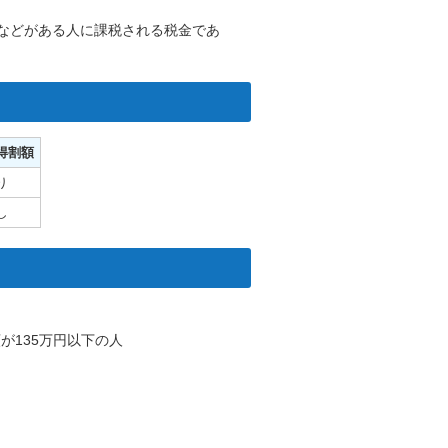
などがある人に課税される税金であ
得割額
り
し
が135万円以下の人