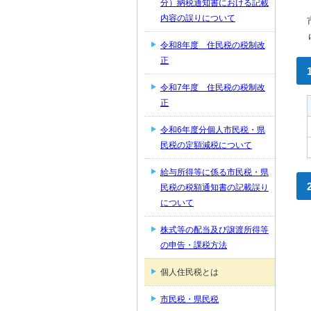
分）納税通知書における記載
内容の誤りについて
令和8年度 住民税の税制改
正
令和7年度 住民税の税制改
正
令和6年度分個人市民税・県
民税の定額減税について
給与所得等に係る市民税・県
民税の税額通知書の記載誤り
について
株式等の配当及び譲渡所得等
の申告・課税方法
個人住民税とは
市民税・県民税