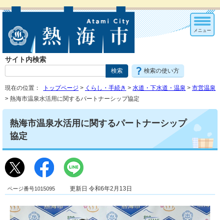
メニュー
サイト内検索
検索の使い方
現在の位置：
トップページ
>
くらし・手続き
>
水道・下水道・温泉
>
市営温泉
> 熱海市温泉水活用に関するパートナーシップ協定
熱海市温泉水活用に関するパートナーシップ
協定
ページ番号1015095
更新日 令和6年2月13日