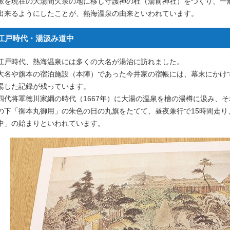
脈を現在の大湯間欠泉の地に移し守護神の杜（湯前神社）をつくり、一
出来るようにしたことが、熱海温泉の由来といわれています。
江戸時代・湯汲み道中
江戸時代、熱海温泉には多くの大名が湯治に訪れました。
大名や旗本の宿泊施設（本陣）であった今井家の宿帳には、幕末にかけて
湯した記録が残っています。
四代将軍徳川家綱の時代（1667年）に大湯の温泉を檜の湯樽に汲み、
の下「御本丸御用」の朱色の日の丸旗をたてて、昼夜兼行で15時間走
中」の始まりといわれています。