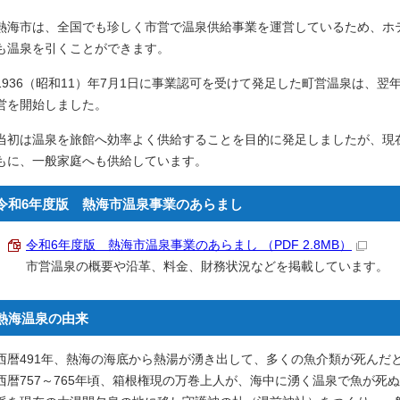
熱海市は、全国でも珍しく市営で温泉供給事業を運営しているため、ホ
も温泉を引くことができます。
1936（昭和11）年7月1日に事業認可を受けて発足した町営温泉は、
営を開始しました。
当初は温泉を旅館へ効率よく供給することを目的に発足しましたが、現
もに、一般家庭へも供給しています。
令和6年度版 熱海市温泉事業のあらまし
令和6年度版 熱海市温泉事業のあらまし （PDF 2.8MB）
市営温泉の概要や沿革、料金、財務状況などを掲載しています。
熱海温泉の由来
西暦491年、熱海の海底から熱湯が湧き出して、多くの魚介類が死んだ
西暦757～765年頃、箱根権現の万巻上人が、海中に湧く温泉で魚が死