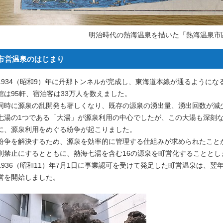
明治時代の熱海温泉を描いた「熱海温泉市
市営温泉のはじまり
1934（昭和9）年に丹那トンネルが完成し、東海道本線が通るように
館は95軒、宿泊客は33万人を数えました。
同時に源泉の乱開発も著しくなり、既存の源泉の湧出量、湧出回数が減
七湯の1つである「大湯」が源泉利用の中心でしたが、この大湯も深刻
に、源泉利用をめぐる紛争が起こりました。
紛争を解決するため、源泉を効率的に管理する仕組みが求められたこと
則禁止にするとともに、熱海七湯を含む16の源泉を町営化することとし
1936（昭和11）年7月1日に事業認可を受けて発足した町営温泉は、
営を開始しました。