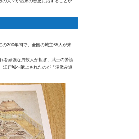
般の人々が温泉の恩恵に浴することが
の200年間で、全国の城主65人が来
それを頑強な男数人が担ぎ、武士の警護
り、江戸城へ献上されたのが「湯汲み道