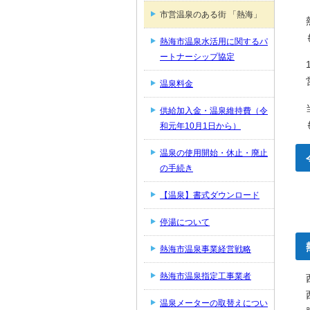
市営温泉のある街 「熱海」
熱海市温泉水活用に関するパ
ートナーシップ協定
温泉料金
供給加入金・温泉維持費（令
和元年10月1日から）
温泉の使用開始・休止・廃止
の手続き
【温泉】書式ダウンロード
停湯について
熱海市温泉事業経営戦略
熱海市温泉指定工事業者
温泉メーターの取替えについ