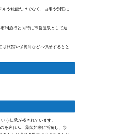
テルや旅館だけでなく、自宅や別荘に
翌年市制施行と同時に市営温泉として運
在は旅館や保養所などへ供給するとと
という伝承が残されています。
ぬのを哀れみ、薬師如来に祈祷し、泉