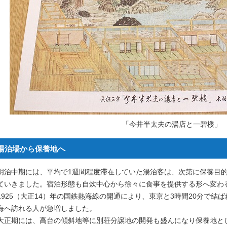
「今井半太夫の湯店と一碧楼」
湯治場から保養地へ
明治中期には、平均で1週間程度滞在していた湯治客は、次第に保養目
ていきました。宿泊形態も自炊中心から徐々に食事を提供する形へ変わ
1925（大正14）年の国鉄熱海線の開通により、東京と3時間20分で
海へ訪れる人が急増しました。
大正期には、高台の傾斜地等に別荘分譲地の開発も盛んになり保養地と