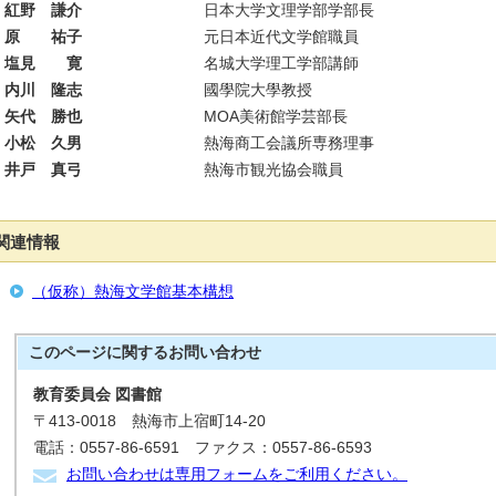
紅野 謙介
日本大学文理学部学部長
原 祐子
元日本近代文学館職員
塩見 寛
名城大学理工学部講師
内川 隆志
國學院大學教授
矢代 勝也
MOA美術館学芸部長
小松 久男
熱海商工会議所専務理事
井戸 真弓
熱海市観光協会職員
関連情報
（仮称）熱海文学館基本構想
このページに関する
お問い合わせ
教育委員会 図書館
〒413-0018 熱海市上宿町14-20
電話：0557-86-6591 ファクス：0557-86-6593
お問い合わせは専用フォームをご利用ください。