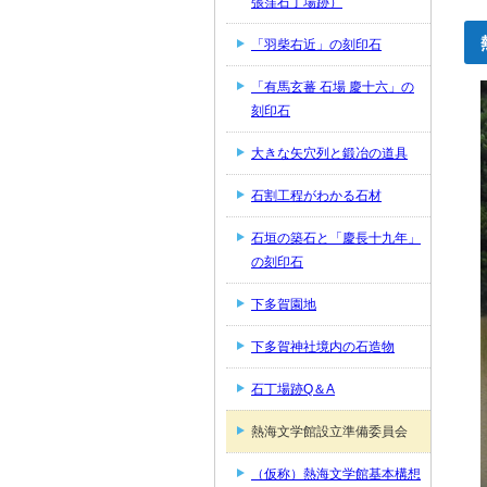
張窪石丁場跡）
「羽柴右近」の刻印石
「有馬玄蕃 石場 慶十六」の
刻印石
大きな矢穴列と鍛冶の道具
石割工程がわかる石材
石垣の築石と「慶長十九年」
の刻印石
下多賀園地
下多賀神社境内の石造物
石丁場跡Q＆A
熱海文学館設立準備委員会
（仮称）熱海文学館基本構想