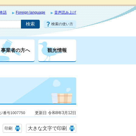
本語
Foreign language
音声読み上げ
検索の使い方
事業者の方へ
観光情報
更新日 令和8年3月12日
ジ番号1007750
大きな文字で印刷
印刷