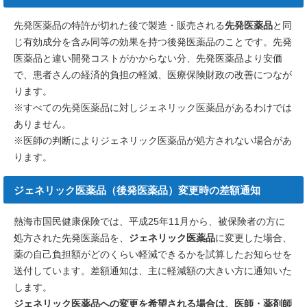
先発医薬品の特許が切れた後で製造・販売される
先発医薬品
と同
じ有効成分を含み同等の効果を持つ後発医薬品のことです。先発
医薬品と違い開発コストがかからない分、先発医薬品より安価
で、患者さんの経済的負担の軽減、医療保険財政の改善につなが
ります。
※すべての先発医薬品に対しジェネリック医薬品があるわけでは
ありません。
※医師の判断によりジェネリック医薬品が処方されない場合があ
ります。
ジェネリック医薬品（後発医薬品）変更時の差額通知
熱海市国民健康保険では、平成25年11月から、被保険者の方に
処方された先発医薬品を、
ジェネリック医薬品
に変更した場合、
薬の自己負担額がどのくらい軽減できるかを試算したお知らせを
送付しています。差額通知は、主に軽減額の大きい方に通知いた
します。
ジェネリック医薬品への変更を希望される場合は、医師・薬剤師