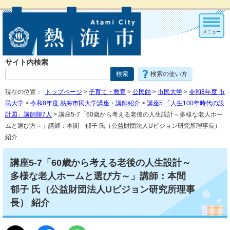
メニュー
サイト内検索
検索の使い方
現在の位置：
トップページ
>
子育て・教育
>
公民館
>
市民大学
>
令和8年度 市
民大学
>
令和8年度 熱海市民大学講座・講師紹介
>
講座5.「人生100年時代の設
計図」講師陣7人
> 講座5-7「60歳から考える老後の人生設計～多様な老人ホー
ムと選び方～」講師：本間 郁子 氏（公益財団法人Uビジョン研究所理事長）
紹介
講座5-7「60歳から考える老後の人生設計～
多様な老人ホームと選び方～」講師：本間
郁子 氏（公益財団法人Uビジョン研究所理事
長） 紹介