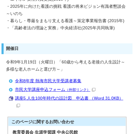
・2025年に向けた看護の挑戦 看護の将来ビジョン有識者懇談会
～いのち
・暮らし・尊厳をまもり支える看護～策定事業報告書 (2015年)
・「高齢者法の理論と実務」中央経済社(2025年共同執筆)
開催日
令和9年1月19日（火曜日）「60歳から考える老後の人生設計～
多様な老人ホームと選び方～」
令和8年度 熱海市民大学受講者募集
市民大学講座申込フォーム
（外部リンク）
講座5.人生100年時代の設計図 申込書 （Word 31.0KB）
このページに関する
お問い合わせ
教育委員会 生涯学習課 中央公民館