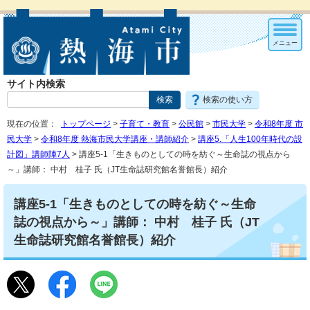
メニュー
サイト内検索
検索の使い方
現在の位置：
トップページ
>
子育て・教育
>
公民館
>
市民大学
>
令和8年度 市
民大学
>
令和8年度 熱海市民大学講座・講師紹介
>
講座5.「人生100年時代の設
計図」講師陣7人
> 講座5-1「生きものとしての時を紡ぐ～生命誌の視点から
～」講師： 中村 桂子 氏（JT生命誌研究館名誉館長）紹介
講座5-1「生きものとしての時を紡ぐ～生命
誌の視点から～」講師： 中村 桂子 氏（JT
生命誌研究館名誉館長）紹介