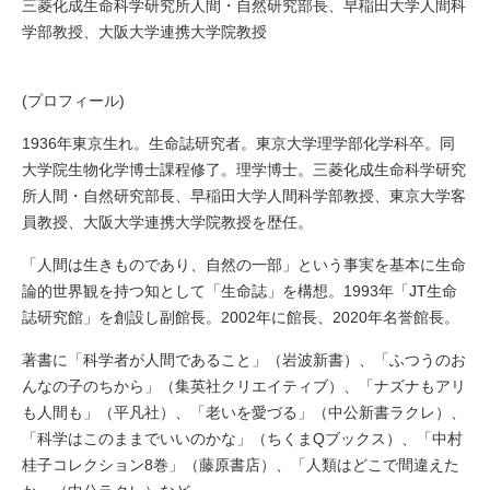
三菱化成生命科学研究所人間・自然研究部長、早稲田大学人間科
学部教授、大阪大学連携大学院教授
(プロフィール)
1936年東京生れ。生命誌研究者。東京大学理学部化学科卒。同
大学院生物化学博士課程修了。理学博士。三菱化成生命科学研究
所人間・自然研究部長、早稲田大学人間科学部教授、東京大学客
員教授、大阪大学連携大学院教授を歴任。
「人間は生きものであり、自然の一部」という事実を基本に生命
論的世界観を持つ知として「生命誌」を構想。1993年「JT生命
誌研究館」を創設し副館長。2002年に館長、2020年名誉館長。
著書に「科学者が人間であること」（岩波新書）、「ふつうのお
んなの子のちから」（集英社クリエイティブ）、「ナズナもアリ
も人間も」（平凡社）、「老いを愛づる」（中公新書ラクレ）、
「科学はこのままでいいのかな」（ちくまQブックス）、「中村
桂子コレクション8巻」（藤原書店）、「人類はどこで間違えた