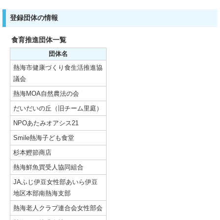
登録団体の情報
食育推進団体一覧
団体名
熱海市健康づくり食生活推進協
議会
熱海MOA自然農法の会
だいだいの丘（旧チーム里庭）
NPOあたみオアシス21
Smile熱海子ども食堂
杉本鰹節商店
熱海鮮魚買受人協同組合
JAふじ伊豆女性部あいら伊豆
地区本部南熱海支部
熱海老人クラブ連合会女性部会