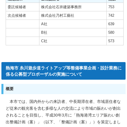
委託候補者
株式会社石井建築事務所
753
次点候補者
株式会社乃村工藝社
742
A社
639
B社
580
C社
573
熱海市 糸川遊歩道ライトアップ等整備事業企画・設計業務に
係る公募型プロポーザルの実施について
概要
本市では、国内外からの来訪者、中長期滞在者、市域居住者な
ど従来の観光客を含む多様な人の交流により市域の賑わいが創出
されることを目指し、平成30年3月に「熱海港湾エリア賑わい創
出整備計画（案）」（以下、「整備計画（案）」）を策定しまし