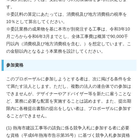
す。
※委託料の算定にあたっては、消費税及び地方消費税の税率を
10％として算出してください。
※委託業務の成果物を基に本市が別発注する工事は、令和3年10
月ごろから令和6年3月までとし、全体工事費は概算で90,000千
円以内（消費税及び地方消費税を含む。）を想定しています。こ
の金額以内となるよう本業務を設計してください。
参加資格
このプロポーザルに参加しようとする者は、次に掲げる条件を全
て満たす法人とします。ただし、複数の法人の連合体での参加は
できませんが、デザイナーやアドバイザー等を新たに雇うことな
ど、業務に必要な配置を実施することは認めます。また、提出期
限内に各種提出書類の提出をしない者は、プロポーザルに参加す
ることができません。
(1) 熱海市建設工事等の請負に係る競争入札に参加する者に必要
な資格（平成6年熱海市告示第35号）に基づく競争入札参加資格