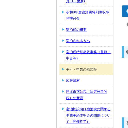
月31日更新)
令和8年度宿泊税特別徴収事
務交付金
宿泊税の概要
宿泊される方へ
宿泊税特別徴収事務（登録・
申告等）
手引・申告の様式等
広報資材
熱海市宿泊税（法定外目的
税）の新設
宿泊施設向け宿泊税に関する
事務手続説明会の開催につい
て（開催終了）