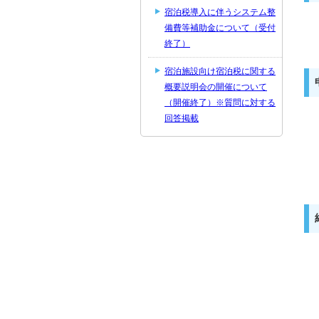
宿泊税導入に伴うシステム整
備費等補助金について（受付
終了）
宿泊施設向け宿泊税に関する
概要説明会の開催について
（開催終了）※質問に対する
回答掲載