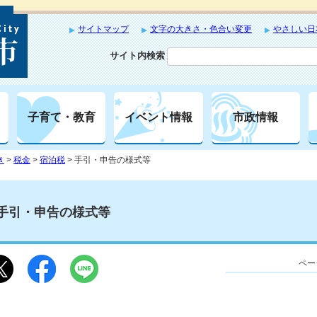
サイトマップ
文字の大きさ・色合い変更
やさしい日
サイト内検索
子育て・教育
イベント情報
市政情報
き
>
税金
>
宿泊税
> 手引・申告の様式等
手引・申告の様式等
ペー