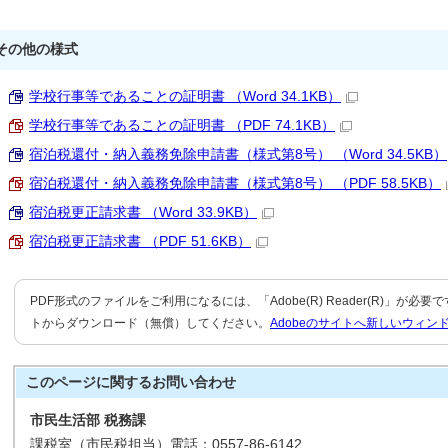
その他の様式
学校行事等であることの証明書 （Word 34.1KB）
学校行事等であることの証明書 （PDF 74.1KB）
宿泊税還付・納入義務免除申請書（様式第8号） （Word 34.5KB）
宿泊税還付・納入義務免除申請書（様式第8号） （PDF 58.5KB）
宿泊税更正請求書 （Word 33.9KB）
宿泊税更正請求書 （PDF 51.6KB）
PDF形式のファイルをご利用になるには、「Adobe(R) Reader(R)」が必
トからダウンロード（無償）してください。
Adobeのサイトへ新しいウィン
このページに関する
お問い合わせ
市民生活部 税務課
課税室（市民税担当）電話：0557-86-6142