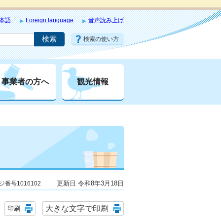
本語
Foreign language
音声読み上げ
検索の使い方
事業者の方へ
観光情報
更新日 令和8年3月18日
ジ番号1016102
大きな文字で印刷
印刷