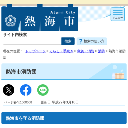
メニュー
サイト内検索
検索の使い方
現在の位置：
トップページ
>
くらし・手続き
>
救急・消防
>
消防
> 熱海市消防
団
熱海市消防団
ページ番号1000558
更新日 平成29年3月10日
熱海市を守る消防団