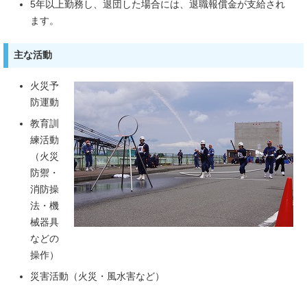
5年以上勤務し、退団した場合には、退職報償金が支給され
ます。
主な活動
火災予
防運動
教育訓
練活動
（火災
防禦・
消防操
法・機
械器具
などの
操作）
災害活動（火災・風水害など）