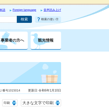
本語
Foreign language
音声読み上げ
検索の使い方
事業者の方へ
観光情報
更新日 令和6年1月10日
ジ番号1015014
大きな文字で印刷
印刷