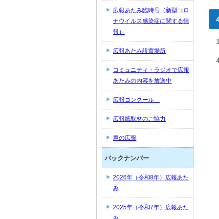
広報あたみ臨時号（新型コロ
ナウイルス感染症に関する情
報）
広報あたみ設置場所
コミュニティ・ラジオで広報
あたみの内容を放送中
広報コンクール
広報紙取材のご協力
声の広報
バックナンバー
2026年（令和8年）広報あた
み
2025年（令和7年）広報あた
み