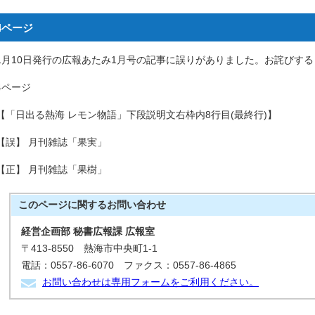
4ページ
1月10日発行の広報あたみ1月号の記事に誤りがありました。お詫びす
4ページ
【「日出る熱海 レモン物語」下段説明文右枠内8行目(最終行)】
【誤】 月刊雑誌「果実」
【正】 月刊雑誌「果樹」
このページに関する
お問い合わせ
経営企画部 秘書広報課 広報室
〒413-8550 熱海市中央町1-1
電話：0557-86-6070 ファクス：0557-86-4865
お問い合わせは専用フォームをご利用ください。