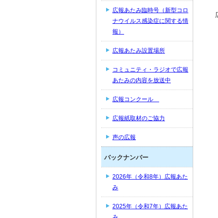
広報あたみ臨時号（新型コロ
ナウイルス感染症に関する情
報）
広報あたみ設置場所
コミュニティ・ラジオで広報
あたみの内容を放送中
広報コンクール
広報紙取材のご協力
声の広報
バックナンバー
2026年（令和8年）広報あた
み
2025年（令和7年）広報あた
み