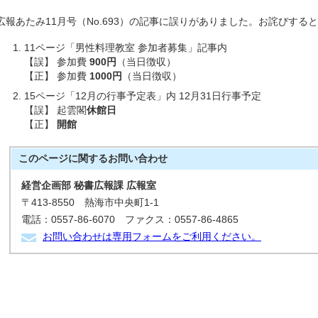
広報あたみ11月号（No.693）の記事に誤りがありました。お詫びする
11ページ「男性料理教室 参加者募集」記事内
【誤】 参加費
900円
（当日徴収）
【正】 参加費
1000円
（当日徴収）
15ページ「12月の行事予定表」内 12月31日行事予定
【誤】 起雲閣
休館日
【正】
開館
このページに関する
お問い合わせ
経営企画部 秘書広報課 広報室
〒413-8550 熱海市中央町1-1
電話：0557-86-6070 ファクス：0557-86-4865
お問い合わせは専用フォームをご利用ください。