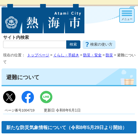
メニュー
サイト内検索
検索の使い方
現在の位置：
トップページ
>
くらし・手続き
>
防災・安全
>
防災
> 避難につい
て
避難について
ページ番号1004719
更新日 令和8年6月1日
新たな防災気象情報について（令和8年5月29日より開始）