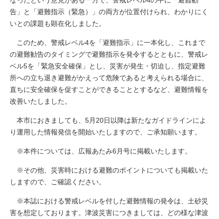
なったという意見がある一方で、警戒レベル4の中に「避難勧
告」と「避難指示（緊急）」の両方が位置付けられ、わかりにく
いとの課題も顕在化しました。
このため、警戒レベル4を「避難指示」に一本化し、これまで
の避難勧告のタイミングで避難指示を発令するとともに、警戒レ
ベル5を「緊急安全確保」とし、災害が発生・切迫し、指定避難
所への立ち退き避難がかえって危険であると考えられる場合に、
直ちに安全確保を促すことができることとするなど、避難情報を
改善いたしました。
本市におきましても、5月20日以降は新たなガイドラインによ
り運用した情報発信を開始いたしますので、ご承知願います。
※本件については、広報あたみ6月号に掲載いたします。
※その他、災害時における避難のポイントについても掲載いた
しますので、ご確認ください。
※本誌における警戒レベルを付した避難情報の発令は、土砂災
害を想定しております。津波災害につきましては、どの様な津波