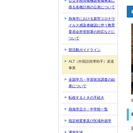
公立学校情報機器整備事業に
係る各種計画の公表について
熱海市における新型コロナウ
イルス感染者確認に伴う教育
委員会所管部署の対応などに
ついて
部活動ガイドライン
ALT（外国語指導助手）派遣
事業
全国学力・学習状況調査の結
果について
転校するときの手続き
熱海市立小・中学校一覧
指定校変更及び区域外就学
通学区域