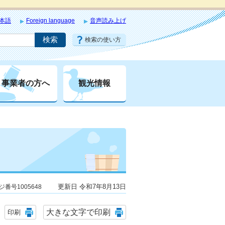
本語
Foreign language
音声読み上げ
検索の使い方
事業者の方へ
観光情報
更新日 令和7年8月13日
ジ番号1005648
大きな文字で印刷
印刷