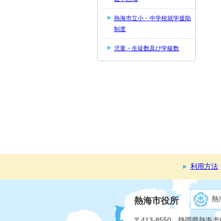
熱海市立小・中学校就学援助
制度
児童・生徒数及び学級数
利用方法
熱
熱海市役所
〒413-8550 静岡県熱海