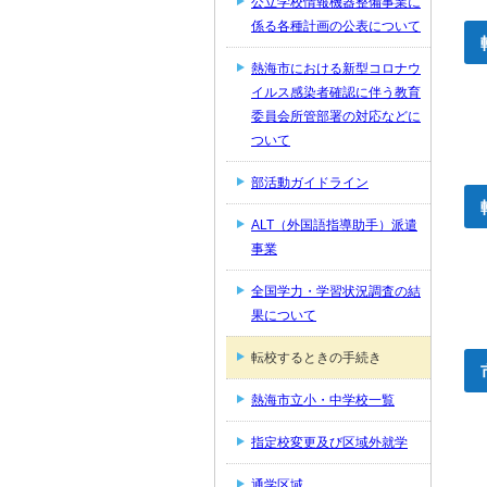
公立学校情報機器整備事業に
係る各種計画の公表について
熱海市における新型コロナウ
イルス感染者確認に伴う教育
委員会所管部署の対応などに
ついて
部活動ガイドライン
ALT（外国語指導助手）派遣
事業
全国学力・学習状況調査の結
果について
転校するときの手続き
熱海市立小・中学校一覧
指定校変更及び区域外就学
通学区域