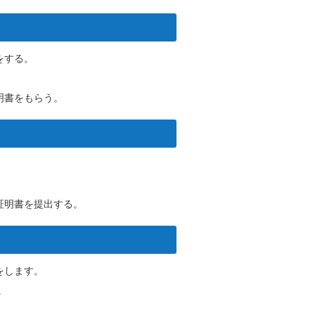
をする。
明書をもらう。
。
証明書を提出する。
をします。
。