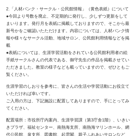
2.「人材バンク・サークル・公民館情報」（黄色表紙）について
●今回より号数を廃止、不定期的に発行し、少しずつ更新をして
まいります。発行月を表紙に掲載しておりますので、そこから最
新号かをご確認いたただけます。内容については、人材バンク情
報や様々なサークル活動、地域サロン、公民館利用情報などを掲
載
●表紙については、生涯学習活動をされている公民館利用者の絵
手紙サークルさんの代表である、御守先生の作品を掲載させてい
ただきました。教室の様子なども載っていますので、ぜひともご
覧ください。
生涯学習のしおりを参考に、皆さんの生活や学習活動にお役立て
いただければ幸いです。
ご入用の方は、下記施設に配置してありますので、手にとってみ
てください。
配置場所：市役所庁内案内、生涯学習課（第3庁舎1階）、いきい
きプラザ、福祉センター、南熱海支所、南熱海マリンホール、網
代公民館、泉支所、図書館、起雲閣、親子ふれあいサロンなど