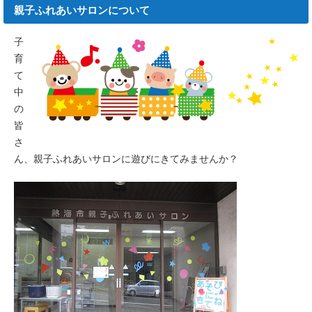
親子ふれあいサロンについて
子
育
て
中
の
皆
さ
ん、親子ふれあいサロンに遊びにきてみませんか？