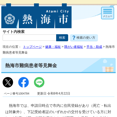
メニュー
サイト内検索
検索の使い方
現在の位置：
トップページ
>
健康・福祉
>
障がい者福祉
>
手当・助成
> 熱海市
難病患者等見舞金
熱海市難病患者等見舞金
ページ番号1004784
更新日 令和8年4月22日
熱海市では、申請日時点で市内に住民登録があり（死亡・転出
は対象外）、下記受給者証のいずれかの交付を受けている方に対