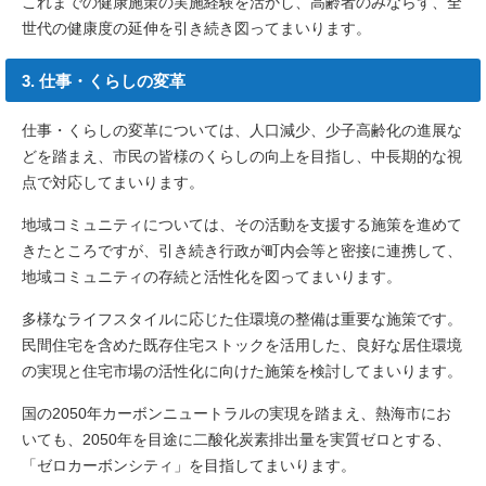
これまでの健康施策の実施経験を活かし、高齢者のみならず、全
世代の健康度の延伸を引き続き図ってまいります。
3. 仕事・くらしの変革
仕事・くらしの変革については、人口減少、少子高齢化の進展な
どを踏まえ、市民の皆様のくらしの向上を目指し、中長期的な視
点で対応してまいります。
地域コミュニティについては、その活動を支援する施策を進めて
きたところですが、引き続き行政が町内会等と密接に連携して、
地域コミュニティの存続と活性化を図ってまいります。
多様なライフスタイルに応じた住環境の整備は重要な施策です。
民間住宅を含めた既存住宅ストックを活用した、良好な居住環境
の実現と住宅市場の活性化に向けた施策を検討してまいります。
国の2050年カーボンニュートラルの実現を踏まえ、熱海市にお
いても、2050年を目途に二酸化炭素排出量を実質ゼロとする、
「ゼロカーボンシティ」を目指してまいります。