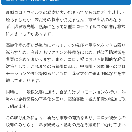
新型コロナウイルスの感染拡大が始まってから既に2年半以上が
経ちましたが、未だその収束が見えません。市民生活のみなら
ず、温泉観光地・熱海にとって新型コロナウイルスの影響は非常
に大きいものがあります。
高齢化率の高い熱海市にとって、その発症と重症化をできる限り
減らすため、今後ともワクチンの接種をはじめ、感染予防対策を
着実に進めてまいります。また、コロナ禍における短期的な経済
対策として、これまでの首都圏に加え、中京圏・関西圏へのプロ
モーションの強化を図るとともに、花火大会の追加開催などを実
施してまいります。
同時に、一般観光客に加え、企業向けプロモーションを行い、熱
海への旅行需要の平準化を図り、宿泊客数・観光消費の増加に取
り組みます。
この取り組みにより、新たな市場の開拓を図り、コロナ禍からの
脱却のみならず、温泉観光地・熱海の更なる躍進につなげてまい
ります。