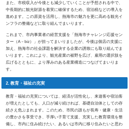
また、市税収入が今後とも減少していくことが予想される中で、
中長期的に観光財源を着実に確保するため、宿泊税などの導入を
進めます。この原資を活用し、熱海市の魅力を更に高める観光イ
ンフラの整備などに取り組んでまいります。
これまで、市内事業者の経営支援を「熱海市チャレンジ応援セン
ター（A－biz）」が担ってまいりましたが、今後は個店の支援に
加え、熱海市の社会課題を解決する企業の誘致にも取り組んでま
いります。これにより、観光産業の裾野を広げ、雇用の選択肢を
広げるとともに、より厚みのある産業構造につなげてまいりま
す。
2. 教育・福祉の充実
教育・福祉の充実については、経済が活性化し、来遊客や宿泊客
が増えたとしても、人口が減り続ければ、基礎自治体としての存
続さえ危ぶまれます。このため、市民の誰もが長寿・健康・生活
の豊かさを享受でき、手厚い子育て支援、充実した教育環境を整
備し、市内に住み続けたい、あるいは市内に移り住みたいと思わ