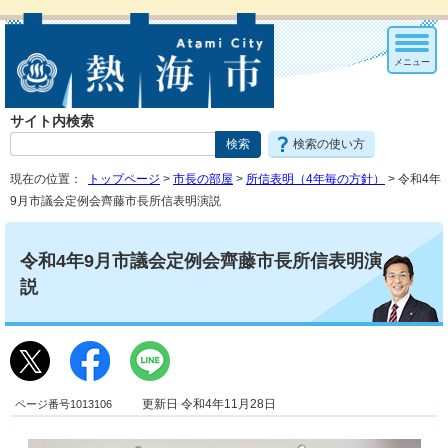
メニュー
サイト内検索
検索の使い方
現在の位置：
トップページ
>
市長の部屋
>
所信表明（4年毎の方針）
> 令和4年
9月市議会定例会齊藤市長所信表明演説
令和4年9月市議会定例会齊藤市長所信表明演
説
ページ番号1013106
更新日 令和4年11月28日