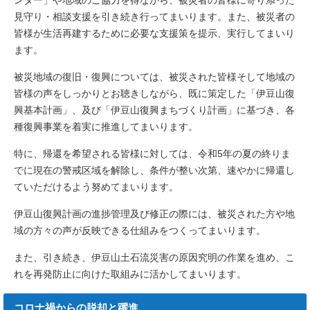
ンター」や地域のご協力を得ながら、被災者の皆様に寄り添った
見守り・相談支援を引き続き行ってまいります。また、被災者の
皆様が生活再建するために必要な支援策を提示、実行してまいり
ます。
被災地域の復旧・復興については、被災された皆様そして地域の
皆様の声をしっかりとお聴きしながら、既に策定した「伊豆山復
興基本計画」、及び「伊豆山復興まちづくり計画」に基づき、各
種復興事業を着実に推進してまいります。
特に、帰還を希望される皆様に対しては、令和5年の夏の終りま
でに現在の警戒区域を解除し、条件が整い次第、速やかに帰還し
ていただけるよう努めてまいります。
伊豆山復興計画の進捗管理及び修正の際には、被災された方や地
域の方々の声が反映できる仕組みをつくってまいります。
また、引き続き、伊豆山土石流災害の原因究明の作業を進め、こ
れを再発防止に向けた取組みに活かしてまいります。
コロナ禍からの脱却と躍進