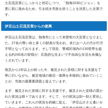
土石流災害にしっかりと対応しつつ、「熱海2030ビジョン」を
更に前に進めるため、引き続き市政を担うことを決意した次第で
す。
伊豆山土石流災害からの復興
伊豆山土石流災害は、熱海市にとって未曽有の大災害となりまし
た。27名の尊い命と多くの財産が失われ、未だお一人の方が行方
不明となっております。そして現在、警戒区域内の130世帯を超
える約240名の皆様が、応急的な住まいで不自由な生活を余儀な
くされています。
発災から1年以上が経った今、被災された皆様に対する支援を丁
寧に行いながら、被災地域の復旧・復興を本格的に進めていくこ
とが、市政の最重要課題と捉えています。
まず、被災された皆様に対する支援です。被災された皆様の置か
れた状況は様々であります。そして、その状況は刻一刻と変化し
ていきます。これらの状況を的確に捉え、「伊豆山ささえ逢いセ