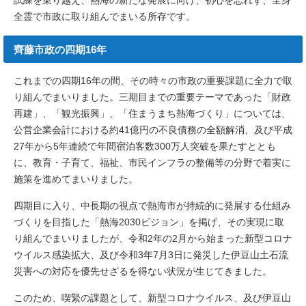
試練を乗り越え、熱海の新たな発展に向け、初心を忘れず、全身
全霊で市政に取り組んでまいる所存です。
齊藤市政の四期16年
これまでの四期16年の間、その時々の市政の重要課題に全力で取
り組んでまいりました。三期目までの重要テーマであった「財政
再建」、「観光振興」、「住まうまち熱海づくり」については、
公営企業会計における約41億円の不良債務の全額解消、及び平成
27年から5年連続で年間宿泊客数300万人突破を果たすととも
に、教育・子育て、福祉、市民インフラの整備等の分野で着実に
施策を進めてまいりました。
四期目に入り、中長期の視点で熱海市が持続的に発展する仕組み
づくりを目指した「熱海2030ビジョン」を掲げ、その実現に取
り組んでまいりましたが、令和2年の2月から始まった新型コロナ
ウイルス感染拡大、及び令和3年7月3日に発災した伊豆山土石流
災害への対応を優先せざるを得ない状況が生じてきました。
このため、喫緊の課題として、新型コロナウイルス、及び伊豆山