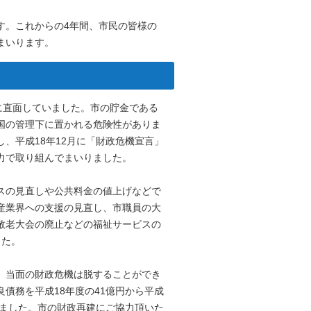
す。これからの4年間、市民の皆様の
まいります。
に直面していました。市の貯金である
国の管理下に置かれる危険性がありま
、平成18年12月に「財政危機宣言」
力で取り組んでまいりました。
スの見直しや公共料金の値上げなどで
産業界への支援の見直し、市職員の大
敬老大会の廃止などの福祉サービスの
した。
、当面の財政危機は脱することができ
債務を平成18年度の41億円から平成
きました。市の財政再建にご協力頂いた