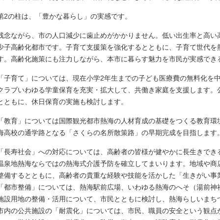
第2の柱は、「豊かな暮らし」の実感です。
残念ながら、市の人口減少に歯止めがかかりません。低い出生率と高い
少子高齢化都市です。子育て支援策を強化するとともに、子育て世代を
す。高齢化施策にも注力しながら、本市に暮らす魅力を市民が実感でき
「子育て」については、現在小学2年生までの子ども医療費の無料化を
クラブいわゆる学童保育を充実・拡大して、共働き家庭を支援します。
とともに、休日保育の実施も検討します。
「教育」については国際観光都市熱海の人材育成の基礎をつくる教育環
海高校の通学路となる「さくらの名所散策路」の早期完成を目指します
「長寿社会」への対応については、高齢者の皆様が健やかに長生きでき
温泉地熱海ならではの熱海式介護予防を確立してまいります。地域や商
整備するとともに、高齢者の貴重な経験や技能を活かした「生きがい事
「都市整備」については、熱海駅前広場、いわゆる熱海のへそ（湯前神
施設用地の整備・活用について、市民とともに検討し、熱海らしいまち
市内の公共施設の「耐震化」については、市民、職員の安全という観点