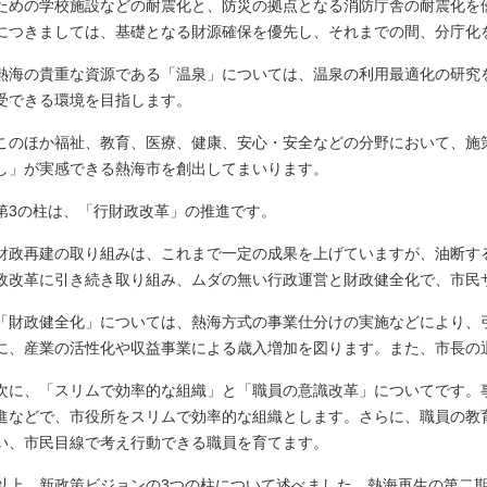
ための学校施設などの耐震化と、防災の拠点となる消防庁舎の耐震化を
につきましては、基礎となる財源確保を優先し、それまでの間、分庁化
熱海の貴重な資源である「温泉」については、温泉の利用最適化の研究
受できる環境を目指します。
このほか福祉、教育、医療、健康、安心・安全などの分野において、施
し」が実感できる熱海市を創出してまいります。
第3の柱は、「行財政改革」の推進です。
財政再建の取り組みは、これまで一定の成果を上げていますが、油断す
政改革に引き続き取り組み、ムダの無い行政運営と財政健全化で、市民
「財政健全化」については、熱海方式の事業仕分けの実施などにより、
に、産業の活性化や収益事業による歳入増加を図ります。また、市長の
次に、「スリムで効率的な組織」と「職員の意識改革」についてです。
進などで、市役所をスリムで効率的な組織とします。さらに、職員の教
い、市民目線で考え行動できる職員を育てます。
以上、新政策ビジョンの3つの柱について述べました。熱海再生の第二