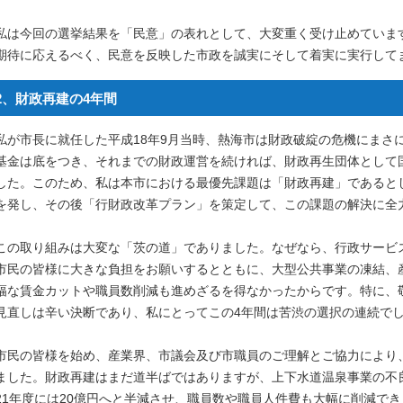
私は今回の選挙結果を「民意」の表れとして、大変重く受け止めていま
期待に応えるべく、民意を反映した市政を誠実にそして着実に実行して
2、財政再建の4年間
私が市長に就任した平成18年9月当時、熱海市は財政破綻の危機にまさ
基金は底をつき、それまでの財政運営を続ければ、財政再生団体として
した。このため、私は本市における最優先課題は「財政再建」であるとし
を発し、その後「行財政改革プラン」を策定して、この課題の解決に全
この取り組みは大変な「茨の道」でありました。なぜなら、行政サービ
市民の皆様に大きな負担をお願いするとともに、大型公共事業の凍結、
幅な賃金カットや職員数削減も進めざるを得なかったからです。特に、
見直しは辛い決断であり、私にとってこの4年間は苦渋の選択の連続で
市民の皆様を始め、産業界、市議会及び市職員のご理解とご協力により
ました。財政再建はまだ道半ばではありますが、上下水道温泉事業の不良
21年度には20億円へと半減させ、職員数や職員人件費も大幅に削減で