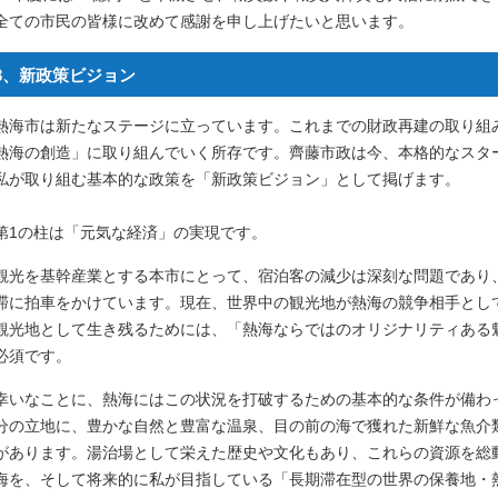
全ての市民の皆様に改めて感謝を申し上げたいと思います。
3、新政策ビジョン
熱海市は新たなステージに立っています。これまでの財政再建の取り組
熱海の創造」に取り組んでいく所存です。齊藤市政は今、本格的なスタ
私が取り組む基本的な政策を「新政策ビジョン」として掲げます。
第1の柱は「元気な経済」の実現です。
観光を基幹産業とする本市にとって、宿泊客の減少は深刻な問題であり
滞に拍車をかけています。現在、世界中の観光地が熱海の競争相手とし
観光地として生き残るためには、「熱海ならではのオリジナリティある魅
必須です。
幸いなことに、熱海にはこの状況を打破するための基本的な条件が備わ
分の立地に、豊かな自然と豊富な温泉、目の前の海で獲れた新鮮な魚介
があります。湯治場として栄えた歴史や文化もあり、これらの資源を総
海を、そして将来的に私が目指している「長期滞在型の世界の保養地・