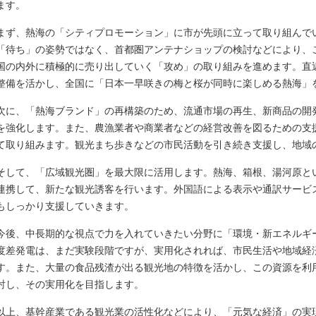
ます。
まず、熱海の「シティプロモーション」に市が先頭に立って取り組んで
「待ち」の姿勢ではなく、首都圏アンテナショップの検討などにより、
国の内外に積極的に売り出していく「攻め」の取り組みを進めます。直
整備を活かし、全国に「日本一早咲きの梅と桜が同時に楽しめる熱海」
次に、「熱海ブランド」の再構築のため、流通市場の再生、新商品の開
を強化します。また、農漁業者や商業者などの経営改善を図るための支
て取り組みます。観光まち歩きなどの市民活動を引き続き支援し、地域
そして、「広域観光圏」を最大限に活用します。熱海、箱根、湯河原と
連携して、新たな観光誘客を行います。外国語による表示や通訳サービ
もしっかり支援していきます。
今後、中長期的な視点で力を入れていきたい分野に「環境・新エネルギ
度差発電は、まだ実験段階ですが、実用化されれば、市民生活や地域経
す。また、大量の食品残渣が出る観光地の特徴を活かし、この資源を利
討し、その実用化を目指します。
以上、基幹産業である観光業の活性化などにより、「元気な経済」の実