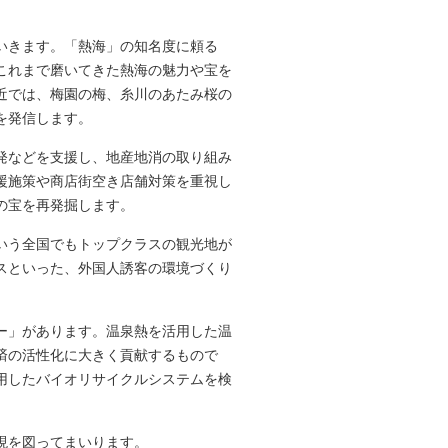
いきます。「熱海」の知名度に頼る
これまで磨いてきた熱海の魅力や宝を
近では、梅園の梅、糸川のあたみ桜の
を発信します。
発などを支援し、地産地消の取り組み
援施策や商店街空き店舗対策を重視し
の宝を再発掘します。
いう全国でもトップクラスの観光地が
スといった、外国人誘客の環境づくり
ー」があります。温泉熱を活用した温
済の活性化に大きく貢献するもので
用したバイオリサイクルシステムを検
現を図ってまいります。