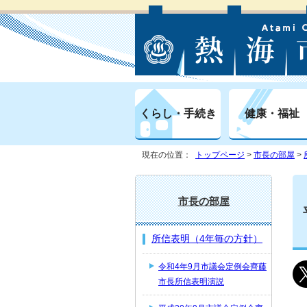
くらし・手続き
健康・福祉
現在の位置：
トップページ
>
市長の部屋
>
市長の部屋
所信表明（4年毎の方針）
令和4年9月市議会定例会齊藤
市長所信表明演説