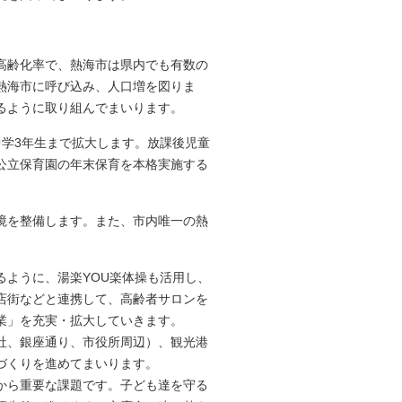
高齢化率で、熱海市は県内でも有数の
熱海市に呼び込み、人口増を図りま
るように取り組んでまいります。
中学3年生まで拡大します。放課後児童
公立保育園の年末保育を本格実施する
境を整備します。また、市内唯一の熱
。
るように、湯楽YOU楽体操も活用し、
店街などと連携して、高齢者サロンを
業」を充実・拡大していきます。
社、銀座通り、市役所周辺）、観光港
づくりを進めてまいります。
から重要な課題です。子ども達を守る