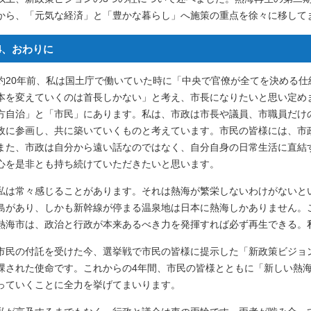
から、「元気な経済」と「豊かな暮らし」へ施策の重点を徐々に移して
4、おわりに
約20年前、私は国土庁で働いていた時に「中央で官僚が全てを決める
本を変えていくのは首長しかない」と考え、市長になりたいと思い定め
方自治」と「市民」にあります。私は、市政は市長や議員、市職員だけ
政に参画し、共に築いていくものと考えています。市民の皆様には、市
また、市政は自分から遠い話なのではなく、自分自身の日常生活に直結
心を是非とも持ち続けていただきたいと思います。
私は常々感じることがあります。それは熱海が繁栄しないわけがないと
島があり、しかも新幹線が停まる温泉地は日本に熱海しかありません。
熱海市は、政治と行政が本来あるべき力を発揮すれば必ず再生できる。
市民の付託を受けた今、選挙戦で市民の皆様に提示した「新政策ビジョ
課された使命です。これからの4年間、市民の皆様とともに「新しい熱
っていくことに全力を挙げてまいります。