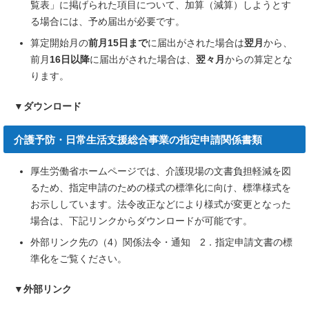
覧表」に掲げられた項目について、加算（減算）しようとす
る場合には、予め届出が必要です。
算定開始月の
前月15日まで
に届出がされた場合は
翌月
から、
前月
16日以降
に届出がされた場合は、
翌々月
からの算定とな
ります。
▼ダウンロード
介護予防・日常生活支援総合事業の指定申請関係書類
厚生労働省ホームページでは、介護現場の文書負担軽減を図
るため、指定申請のための様式の標準化に向け、標準様式を
お示ししています。法令改正などにより様式が変更となった
場合は、下記リンクからダウンロードが可能です。
外部リンク先の（4）関係法令・通知 2．指定申請文書の標
準化をご覧ください。
▼
外部リンク