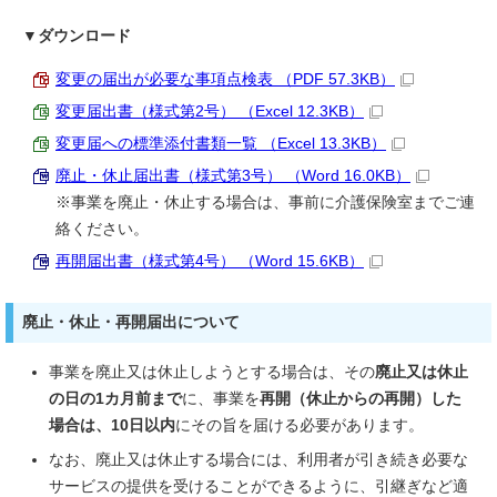
▼ダウンロード
変更の届出が必要な事項点検表 （PDF 57.3KB）
変更届出書（様式第2号） （Excel 12.3KB）
変更届への標準添付書類一覧 （Excel 13.3KB）
廃止・休止届出書（様式第3号） （Word 16.0KB）
※事業を廃止・休止する場合は、事前に介護保険室までご連
絡ください。
再開届出書（様式第4号） （Word 15.6KB）
廃止・休止・再開届出について
事業を廃止又は休止しようとする場合は、その
廃止又は休止
の日の1カ月前まで
に、事業を
再開（休止からの再開）した
場合は、10日以内
にその旨を届ける必要があります。
なお、廃止又は休止する場合には、利用者が引き続き必要な
サービスの提供を受けることができるように、引継ぎなど適