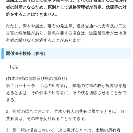
道路上に張り出した樹木や雑草等は、それらが自生する土地所有
者の財産となるため、原則として道路管理者が剪定、伐採等の対
処をすることはできません。
ただし、倒木や崩土、落石の発生等、道路交通への支障及び二次
災害の危険性があり、緊急を要する場合は、道路管理者が土地所
有者の断りなく対処することがあります。
関係法令抜粋（参考）
・民法
(竹木の枝の切除及び根の切取り)
第二百三十三条 土地の所有者は、隣地の竹木の枝が境界線を越
えるときは、その竹木の所有者に、その枝を切除させることがで
きる。
2 前項の場合において、竹木が数人の共有に属するときは、各
共有者は、その枝を切り取ることができる。
3 第一項の場合において、次に掲げるときは、土地の所有者