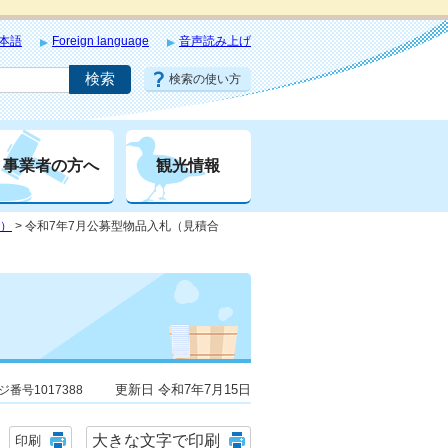
本語
Foreign language
音声読み上げ
検索の使い方
事業者の方へ
観光情報
せ）
> 令和7年7月公募型物品入札（見積合
更新日 令和7年7月15日
ジ番号1017388
大きな文字で印刷
印刷