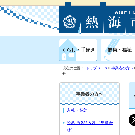
くらし・手続き
健康・福祉
現在の位置：
トップページ
>
事業者の方へ
せ）
事業者の方へ
入札・契約
公募型物品入札（見積合
せ）