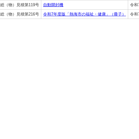
総（物）見積第119号
自動開封機
令和
総（物）見積第216号
令和7年度版「熱海市の福祉・健康」（冊子）
令和