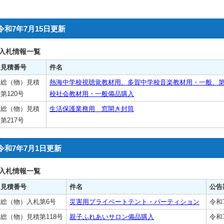
令和7年7月15日更新
入札情報一覧
見積番号
件名
総（物）見積
熱海中学校視聴覚教材用、多賀中学校音楽教材用・一般、
第120号
校社会教材用・一般備品購入
総（物）見積
生活保護業務用 窓開き封筒
第217号
令和7年7月1日更新
入札情報一覧
見積番号
件名
公告
総（物）入札第6号
災害用プライベートテント・パーティション
令和
総（物）見積第118号
親子ふれあいサロン備品購入
令和