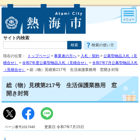
メニュー
サイト内検索
検索の使い方
現在の位置：
トップページ
>
事業者の方へ
>
入札・契約
>
公募型物品入札（見
積合せ）
>
令和7年度公募型物品入札（見積合せ）
>
令和7年7月公募型物品入札
（見積合せ）
> 総（物）見積第217号 生活保護業務用 窓開き封筒
総（物）見積第217号 生活保護業務用 窓
開き封筒
ページ番号1017440
更新日 令和7年7月15日