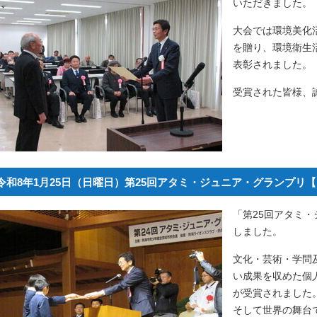
いただきました。
大会では環境美化
を贈り、環境衛生
表彰されました。
受賞された皆様、
令和8年1月25日（日曜日）第25回アタミ・ジュニア・グランプリ
「第25回アタミ
しました。
文化・芸術・学問
い成果を収めた個人
が受賞されました
そして世界の舞台