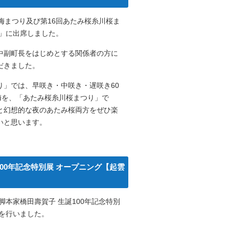
梅まつり及び第16回あたみ桜糸川桜ま
グ」に出席しました。
中副町長をはじめとする関係者の方に
だきました。
り」では、早咲き・中咲き・遅咲き60
の梅を、「あたみ桜糸川桜まつり」で
と幻想的な夜のあたみ桜両方をぜひ楽
いと思います。
100年記念特別展 オープニング【起雲
脚本家橋田壽賀子 生誕100年記念特別
」を行いました。