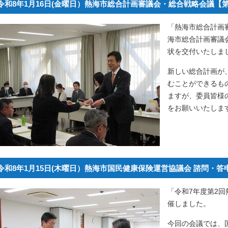
令和8年1月16日(金曜日）熱海市総合計画審議会・総合戦略会議【
「熱海市総合計画
海市総合計画審議
状を交付いたしま
新しい総合計画が
むことができるも
ますが、委員皆様
をお願いいたしま
令和8年1月15日(木曜日）熱海市国民健康保険運営協議会 諮問・答
「令和7年度第2
催しました。
今回の会議では、