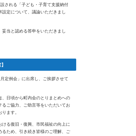
新設される「子ども・子育て支援納付
率設定について、議論いただきまし
、妥当と認める答申をいただきまし
室】
1月定例会」に出席し、ご挨拶させて
は、日頃から町内会のとりまとめへの
するご協力、ご助言等をいただいてお
おります。
おける復旧・復興、市民福祉の向上に
めるため、引き続き皆様のご理解、ご