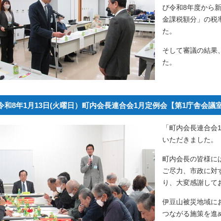
び令和8年度から
金課税額分」の税
た。
そして審議の結果
た。
令和8年1月13日(火曜日）町内会長連合会1月定例会【第1庁舎会議
「町内会長連合会
いただきました。
町内会長の皆様に
ご尽力、市政に対
り、大変感謝して
伊豆山被災地域に
つながる施策を進