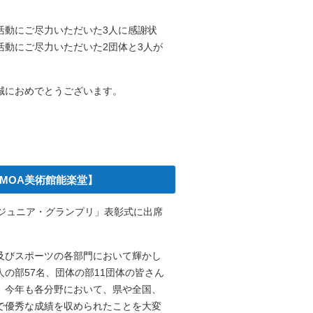
活動にご尽力いただいた3人に感謝状
活動にご尽力いただいた2団体と3人が
誠におめでとうございます。
【MOA美術館能楽堂】
・ジュニア・グランプリ」表彰式に出席
及びスポーツの各部門において輝かし
の部57名、団体の部11団体の皆さん
。今年も各分野において、県や全国、
で優秀な成績を収められたことを大変