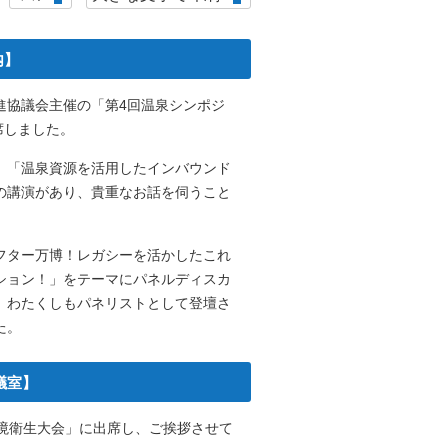
内】
進協議会主催の「第4回温泉シンポジ
席しました。
、「温泉資源を活用したインバウンド
の講演があり、貴重なお話を伺うこと
フター万博！レガシーを活かしたこれ
ション！」をテーマにパネルディスカ
、わたくしもパネリストとして登壇さ
た。
議室】
環境衛生大会」に出席し、ご挨拶させて