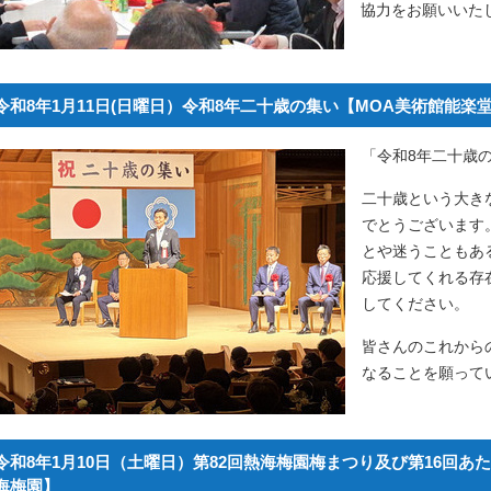
協力をお願いいた
令和8年1月11日(日曜日）令和8年二十歳の集い【MOA美術館能楽
「令和8年二十歳
二十歳という大き
でとうございます
とや迷うこともあ
応援してくれる存
してください。
皆さんのこれから
なることを願って
令和8年1月10日（土曜日）第82回熱海梅園梅まつり及び第16回あ
海梅園】