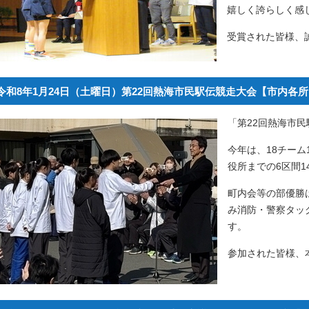
嬉しく誇らしく感
受賞された皆様、
令和8年1月24日（土曜日）第22回熱海市民駅伝競走大会【市内各
「第22回熱海市
今年は、18チーム
役所までの6区間1
町内会等の部優勝
み消防・警察タッ
す。
参加された皆様、