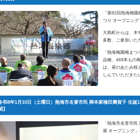
「第82回熱海梅園
つり オープニン
大島町からは、木
多数、ご参加いた
「熱海梅園梅まつ
品種、469本も
は、昼のあたみ桜
しんでいただきた
令和8年1月10日（土曜日）熱海市名誉市民 脚本家橋田壽賀子 生誕
閣】
「熱海市名誉市民 
展 オープニング