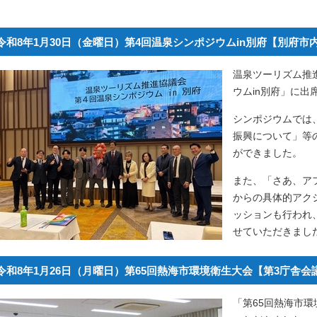
令和8年1月30日（金曜日）第4回温泉シンポジウムin別府【別府市
温泉ツーリズム推
ウムin別府」に出
シンポジウムでは
振興について」等
ができました。
また、「さあ、ア
からの具体的アク
ッションも行われ
せていただきまし
令和8年1月26日（月曜日）第65回熱海市環境衛生大会【第3庁舎会
「第65回熱海市