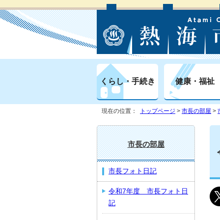
くらし・手続き
健康・福祉
現在の位置：
トップページ
>
市長の部屋
>
市長の部屋
市長フォト日記
令和7年度 市長フォト日
記