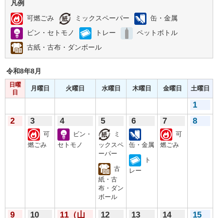
凡例
可燃ごみ
ミックスペーパー
缶・金属
ビン・セトモノ
トレー
ペットボトル
古紙・古布・ダンボール
令和8年
8月
日曜
月曜日
火曜日
水曜日
木曜日
金曜日
土曜日
日
1
2
3
4
5
6
7
8
可
ビン・
ミ
可
燃ごみ
セトモノ
ックスペ
缶・金属
燃ごみ
ーパー
ト
古
レー
紙・古
布・ダン
ボール
9
10
11
（山
12
13
14
15