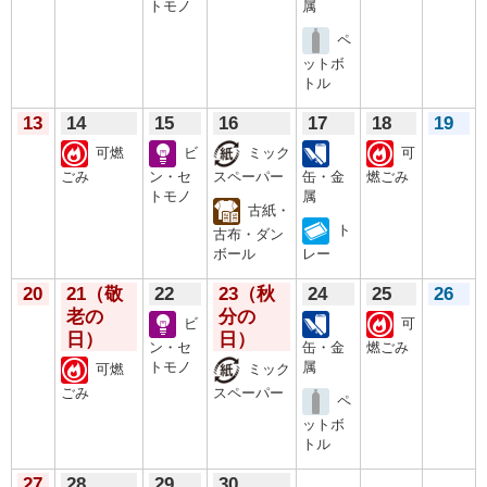
トモノ
属
ペ
ットボ
トル
13
14
15
16
17
18
19
可燃
ビ
ミック
可
ごみ
ン・セ
スペーパー
缶・金
燃ごみ
トモノ
属
古紙・
ト
古布・ダン
ボール
レー
20
21
（敬
22
23
（秋
24
25
26
老の
分の
ビ
可
日）
日）
ン・セ
缶・金
燃ごみ
トモノ
属
可燃
ミック
ごみ
スペーパー
ペ
ットボ
トル
27
28
29
30