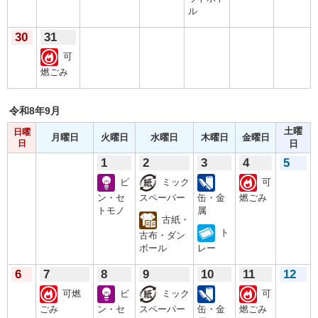
ル
30
31
可
燃ごみ
令和8年
9月
土曜
日曜
月曜日
火曜日
水曜日
木曜日
金曜日
日
日
1
2
3
4
5
ビ
ミック
可
ン・セ
スペーパー
缶・金
燃ごみ
トモノ
属
古紙・
ト
古布・ダン
ボール
レー
6
7
8
9
10
11
12
可燃
ビ
ミック
可
ごみ
ン・セ
スペーパー
缶・金
燃ごみ