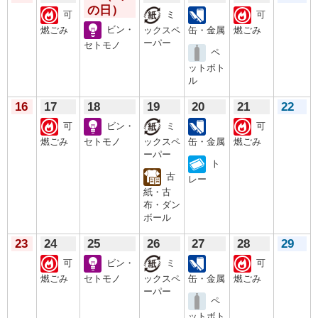
の日）
可
ミ
可
ビン・
燃ごみ
ックスペ
缶・金属
燃ごみ
ーパー
セトモノ
ペ
ットボト
ル
16
17
18
19
20
21
22
可
ビン・
ミ
可
燃ごみ
セトモノ
ックスペ
缶・金属
燃ごみ
ーパー
ト
古
レー
紙・古
布・ダン
ボール
23
24
25
26
27
28
29
可
ビン・
ミ
可
燃ごみ
セトモノ
ックスペ
缶・金属
燃ごみ
ーパー
ペ
ットボト