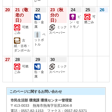
レー
20
21
（敬
22
23
（秋
24
25
26
老の
分の
ビ
可
日）
日）
缶・金
ン・セ
燃ごみ
属
トモノ
可燃
ミック
ごみ
スペーパー
ペ
ットボ
古
トル
紙・古布・
ダンボール
27
28
29
30
可燃
ミック
ごみ
缶・金
スペーパー
属
このページに関する
お問い合わせ
市民生活部 環境課 環境センター管理室
〒413-0033 熱海市熱海字笹尻1804-8
電話：0557-82-1153 ファクス：0557-82-5371