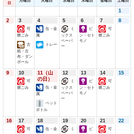
月曜日
火曜日
水曜日
木曜日
金曜日
土曜日
日
1
2
3
4
5
6
7
8
可
缶・金
ミ
ビ
可
燃ごみ
属
ックス
ン・セト
燃ごみ
ペーパ
モノ
古
トレー
ー
紙・古
布・ダン
ボール
9
10
11
（山
12
13
14
15
の日）
可
ミ
ビ
可
缶・金
燃ごみ
ックス
ン・セト
燃ごみ
ペーパ
モノ
属
ー
ペット
ボトル
16
17
18
19
20
21
22
可
缶・金
ミ
ビ
可