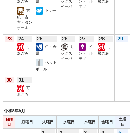
燃ごみ
属
ックス
ン・セト
燃ごみ
ペーパ
モノ
古
トレー
ー
紙・古
布・ダン
ボール
23
24
25
26
27
28
29
可
缶・金
ミ
ビ
可
燃ごみ
属
ックス
ン・セト
燃ごみ
ペーパ
モノ
ペット
ー
ボトル
30
31
可
燃ごみ
令和8年
9月
土曜
日曜
月曜日
火曜日
水曜日
木曜日
金曜日
日
日
1
2
3
4
5