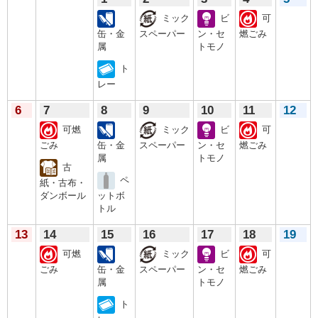
ミック
ビ
可
缶・金
スペーパー
ン・セ
燃ごみ
属
トモノ
ト
レー
6
7
8
9
10
11
12
可燃
ミック
ビ
可
ごみ
缶・金
スペーパー
ン・セ
燃ごみ
属
トモノ
古
ペ
紙・古布・
ダンボール
ットボ
トル
13
14
15
16
17
18
19
可燃
ミック
ビ
可
ごみ
缶・金
スペーパー
ン・セ
燃ごみ
属
トモノ
ト