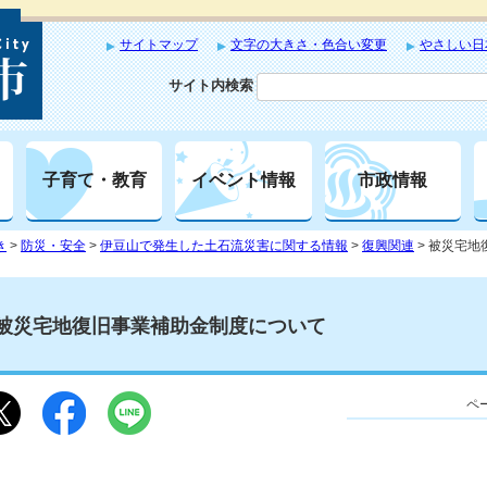
サイトマップ
文字の大きさ・色合い変更
やさしい日
サイト内検索
子育て・教育
イベント情報
市政情報
き
>
防災・安全
>
伊豆山で発生した土石流災害に関する情報
>
復興関連
> 被災宅
被災宅地復旧事業補助金制度について
ペー