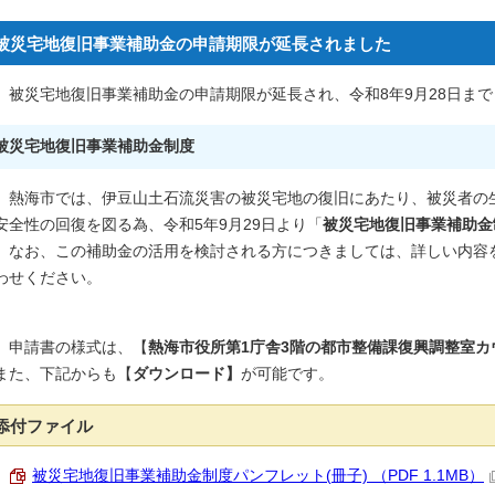
被災宅地復旧事業補助金の申請期限が延長されました
被災宅地復旧事業補助金の申請期限が延長され、令和8年9月28日まで
被災宅地復旧事業補助金制度
熱海市では、伊豆山土石流災害の被災宅地の復旧にあたり、被災者の
安全性の回復を図る為、令和5年9月29日より「
被災宅地復旧事業補助金
なお、この補助金の活用を検討される方につきましては、詳しい内容
わせください。
申請書の様式は、【
熱海市役所第1庁舎3階の都市整備課復興調整室カ
また、下記からも【
ダウンロード】
が可能です。
添付ファイル
被災宅地復旧事業補助金制度パンフレット(冊子) （PDF 1.1MB）