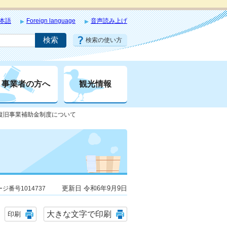
本語
Foreign language
音声読み上げ
検索の使い方
事業者の方へ
観光情報
地復旧事業補助金制度について
更新日 令和6年9月9日
ジ番号1014737
大きな文字で印刷
印刷