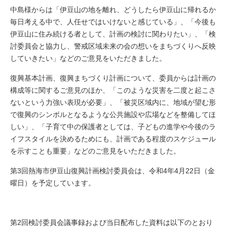
中島様からは「伊豆山の地を離れ、どうしたら伊豆山に帰れるか
毎日考える中で、人任せではいけないと感じている」、「今後も
伊豆山に住み続ける者として、計画の検討に関わりたい」、「検
討委員会と協力し、警戒区域未来の会の想いをまちづくりへ反映
していきたい」などのご意見をいただきました。
復興基本計画、復興まちづくり計画について、委員からは計画の
構成等に関するご意見のほか、「このような災害を二度と起こさ
ないという力強い表現が必要」、「被災区域内に、地域が望む形
で復興のシンボルとなるような公共施設や広場などを整備してほ
しい」、「子育て中の保護者としては、子どもの進学や今後のラ
イフスタイルを決めるためにも、計画である程度のスケジュール
を示すことも重要」などのご意見をいただきました。
第3回熱海市伊豆山復興計画検討委員会は、令和4年4月22日（金
曜日）を予定しています。
第2回検討委員会議事録および当日配布した資料は以下のとおり