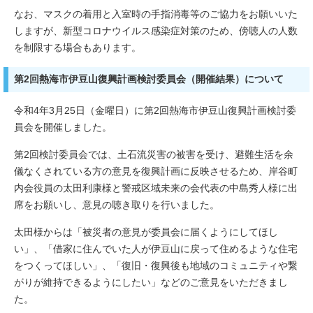
なお、マスクの着用と入室時の手指消毒等のご協力をお願いいた
しますが、新型コロナウイルス感染症対策のため、傍聴人の人数
を制限する場合もあります。
第2回熱海市伊豆山復興計画検討委員会（開催結果）について
令和4年3月25日（金曜日）に第2回熱海市伊豆山復興計画検討委
員会を開催しました。
第2回検討委員会では、土石流災害の被害を受け、避難生活を余
儀なくされている方の意見を復興計画に反映させるため、岸谷町
内会役員の太田利康様と警戒区域未来の会代表の中島秀人様に出
席をお願いし、意見の聴き取りを行いました。
太田様からは「被災者の意見が委員会に届くようにしてほし
い」、「借家に住んでいた人が伊豆山に戻って住めるような住宅
をつくってほしい」、「復旧・復興後も地域のコミュニティや繋
がりが維持できるようにしたい」などのご意見をいただきまし
た。