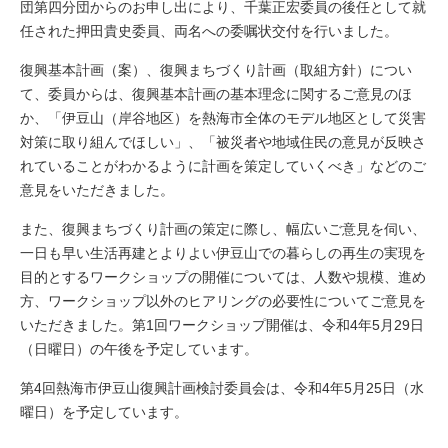
団第四分団からのお申し出により、千葉正宏委員の後任として就
任された押田貴史委員、両名への委嘱状交付を行いました。
復興基本計画（案）、復興まちづくり計画（取組方針）につい
て、委員からは、復興基本計画の基本理念に関するご意見のほ
か、「伊豆山（岸谷地区）を熱海市全体のモデル地区として災害
対策に取り組んでほしい」、「被災者や地域住民の意見が反映さ
れていることがわかるように計画を策定していくべき」などのご
意見をいただきました。
また、復興まちづくり計画の策定に際し、幅広いご意見を伺い、
一日も早い生活再建とよりよい伊豆山での暮らしの再生の実現を
目的とするワークショップの開催については、人数や規模、進め
方、ワークショップ以外のヒアリングの必要性についてご意見を
いただきました。第1回ワークショップ開催は、令和4年5月29日
（日曜日）の午後を予定しています。
第4回熱海市伊豆山復興計画検討委員会は、令和4年5月25日（水
曜日）を予定しています。