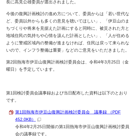
長に高見公雄委員が選出されました。
今後の復興計画検討の進め方について、委員からは「若い世代な
ど、委員以外からも多くの意見を聴いてほしい」、「伊豆山のま
ちづくりや将来を見据えた計画にすると同時に、被災された方と
地域住民の気持ちや心情を汲んだ計画としたい」、「人が住める
ように警戒区域内の整備が進まなければ、住民は戻って来られな
いので、インフラ整備は重要」などのご意見をいただきました。
第2回熱海市伊豆山復興計画検討委員会は、令和4年3月25日（金
曜日）を予定しています。
第1回検討委員会議事録および当日配布した資料は以下のとおり
です。
第1回熱海市伊豆山復興計画検討委員会 議事録 （PDF
452.0KB）
令和4年2月25日開催の第1回熱海市伊豆山復興計画検討委員
会の議事録です。