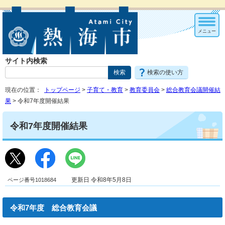
メニュー
サイト内検索
検索の使い方
現在の位置：
トップページ
>
子育て・教育
>
教育委員会
>
総合教育会議開催結
果
> 令和7年度開催結果
令和7年度開催結果
ページ番号1018684
更新日 令和8年5月8日
令和7年度 総合教育会議