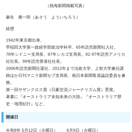
（熱海新聞掲載写真）
麻生 雍一郎（あそう よういちろう）
経歴
1942年東京都出身。
早稲田大学第一政経学部政治学科卒、65年読売新聞社入社。
78年シドニー支局長、87年シカゴ支局長。92‐97年読売アメリカ
社社長。99年読売香港社社長。
2006年読売新聞社退社、2012年まで法政大学、上智大学兼任講
師ほか日刊マニラ新聞セブ支局長、南日本新聞客員論説委員を兼
務。
第一回サザンクロス賞（日豪交流ジャーナリズム賞）受賞。
著書に『オーストラリア未知未来の大陸』『オーストラリア歴
史・地理紀行』など。
開催日
令和8年 5月12日（火曜日） 6月9日（火曜日）