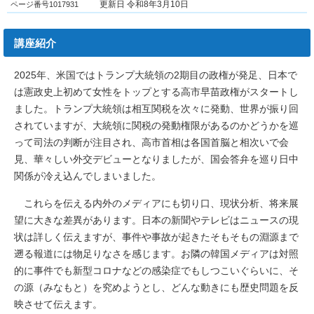
ページ番号1017931
更新日 令和8年3月10日
講座紹介
2025年、米国ではトランプ大統領の2期目の政権が発足、日本で
は憲政史上初めて女性をトップとする高市早苗政権がスタートし
ました。トランプ大統領は相互関税を次々に発動、世界が振り回
されていますが、大統領に関税の発動権限があるのかどうかを巡
って司法の判断が注目され、高市首相は各国首脳と相次いで会
見、華々しい外交デビューとなりましたが、国会答弁を巡り日中
関係が冷え込んでしまいました。
これらを伝える内外のメディアにも切り口、現状分析、将来展
望に大きな差異があります。日本の新聞やテレビはニュースの現
状は詳しく伝えますが、事件や事故が起きたそもそもの淵源まで
遡る報道には物足りなさを感じます。お隣の韓国メディアは対照
的に事件でも新型コロナなどの感染症でもしつこいぐらいに、そ
の源（みなもと）を究めようとし、どんな動きにも歴史問題を反
映させて伝えます。