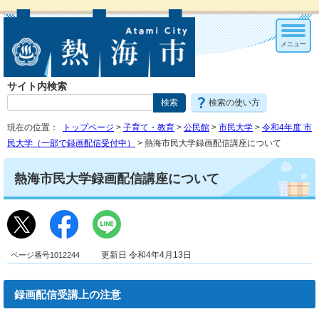
メニュー
サイト内検索
検索の使い方
現在の位置：
トップページ
>
子育て・教育
>
公民館
>
市民大学
>
令和4年度 市
民大学（一部で録画配信受付中）
> 熱海市民大学録画配信講座について
熱海市民大学録画配信講座について
ページ番号1012244
更新日 令和4年4月13日
録画配信受講上の注意