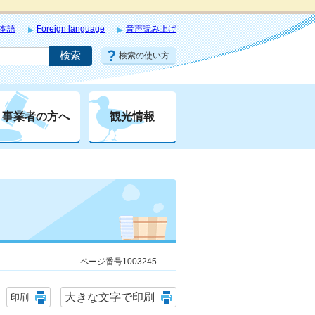
本語
Foreign language
音声読み上げ
検索の使い方
事業者の方へ
観光情報
ページ番号1003245
大きな文字で印刷
印刷